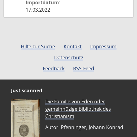
Importdatum:
17.03.2022
Hilfe zur Suche
Kontakt
Impressum
Datenschutz
Feedback
RSS-Feed
Just scanned
Die Familie von Eden oder
gemeinnüzige Bibliothek des
Christianism
Autor: Pfenninger, Johann Konrad