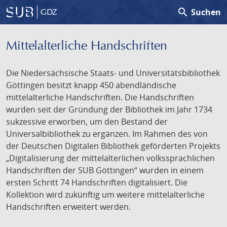
search
Suchen
GDZ
Mittelalterliche Handschriften
Die Niedersächsische Staats- und Universitätsbibliothek
Göttingen besitzt knapp 450 abendländische
mittelalterliche Handschriften. Die Handschriften
wurden seit der Gründung der Bibliothek im Jahr 1734
sukzessive erworben, um den Bestand der
Universalbibliothek zu ergänzen. Im Rahmen des von
der Deutschen Digitalen Bibliothek geförderten Projekts
„Digitalisierung der mittelalterlichen volkssprachlichen
Handschriften der SUB Göttingen“ wurden in einem
ersten Schritt 74 Handschriften digitalisiert. Die
Kollektion wird zukünftig um weitere mittelalterliche
Handschriften erweitert werden.