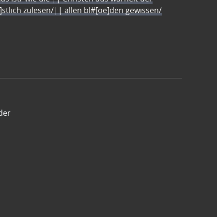
e]stlich zulesen/|| allen bl#[oe]den gewissen/
der