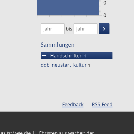
0
0
1474
1475
keyboard_arrow_right
bis
Suche
einschränke
Sammlungen
remove
Handschriften
1
ddb_neustart_kultur
1
Feedback
RSS-Feed
s ist/ wie die || Christen aus warheit der