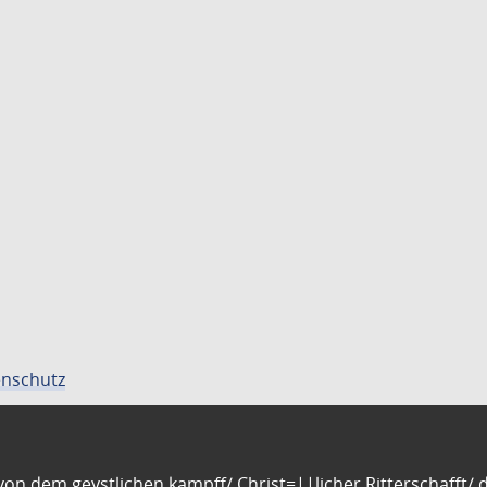
nschutz
n dem geystlichen kampff/ Christ=||licher Ritterschafft/ da