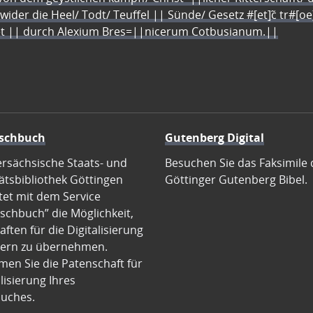
 wider die Heel/ Todt/ Teuffel || Sünde/ Gesetz #[et]c̃ tr#[o
let || durch Alexium Bres=||nicerum Cotbusianum.||
schbuch
Gutenberg Digital
ersächsische Staats- und
Besuchen Sie das Faksimile 
ätsbibliothek Göttingen
Göttinger Gutenberg Bibel.
tet mit dem Service
schbuch” die Möglichkeit,
ften für die Digitalisierung
ern zu übernehmen.
en Sie die Patenschaft für
alisierung Ihres
uches.