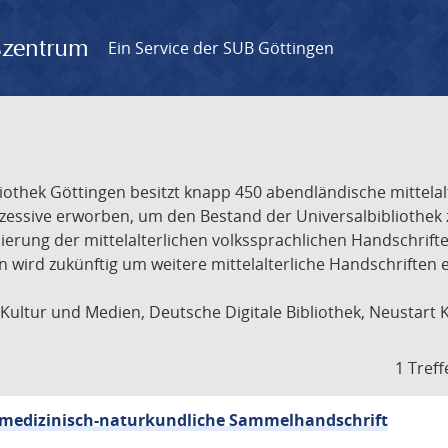
gszentrum
Ein Service der SUB Göttingen
liothek Göttingen besitzt knapp 450 abendländische mittela
ukzessive erworben, um den Bestand der Universalbibliothe
lisierung der mittelalterlichen volkssprachlichen Handschri
ion wird zukünftig um weitere mittelalterliche Handschriften
ultur und Medien, Deutsche Digitale Bibliothek, Neustart 
1 Treff
sch-medizinisch-naturkundliche Sammelhandschrift