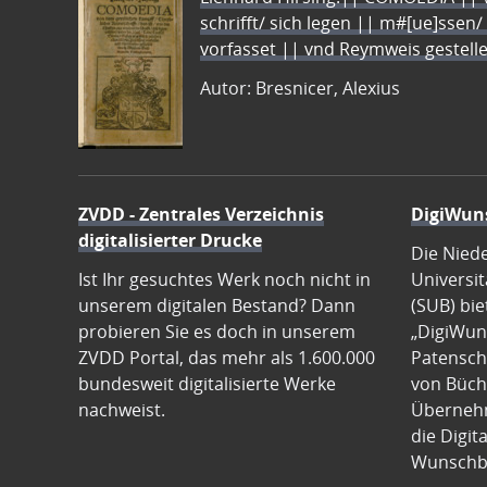
schrifft/ sich legen || m#[ue]ssen/
vorfasset || vnd Reymweis gestel
Autor: Bresnicer, Alexius
ZVDD - Zentrales Verzeichnis
DigiWun
digitalisierter Drucke
Die Nied
Ist Ihr gesuchtes Werk noch nicht in
Universit
unserem digitalen Bestand? Dann
(SUB) bie
probieren Sie es doch in unserem
„DigiWun
ZVDD Portal, das mehr als 1.600.000
Patenscha
bundesweit digitalisierte Werke
von Büch
nachweist.
Übernehm
die Digit
Wunschb