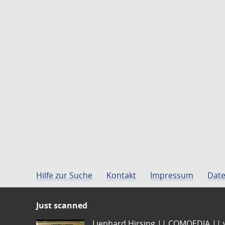
Hilfe zur Suche
Kontakt
Impressum
Date
Just scanned
Lienhard Hirsing.|| COMOEDIA || vo