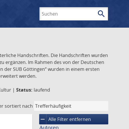
search
Suchen
lterliche Handschriften. Die Handschriften wurden
k zu ergänzen. Im Rahmen des von der Deutschen
ften der SUB Göttingen“ wurden in einem ersten
 erweitert werden.
Kultur |
Status:
laufend
er
sortiert nach
remove
Alle Filter entfernen
Autoren