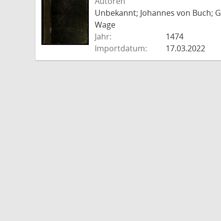
Autoren
Unbekannt; Johannes von Buch; Go
Wage
Jahr:
1474
Importdatum:
17.03.2022