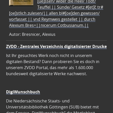
[ue]ssen/ wider die Heel/ Todt/
Teuffel || Sünde/ Gesetz #[et]c̃ tr#
[oe]stlich zulesen/|| allen bl#[oe]den gewissen/
vorfasset || vnd Reymweis gestellet || durch
Alexium Bres=||nicerum Cotbusianum.||
Autor: Bresnicer, Alexius
ZVDD - Zentrales Verzeichnis digitalisierter Drucke
Ist Ihr gesuchtes Werk noch nicht in unserem
digitalen Bestand? Dann probieren Sie es doch in
unserem ZVDD Portal, das mehr als 1.600.000
bundesweit digitalisierte Werke nachweist.
DigiWunschbuch
Die Niedersächsische Staats- und
Universitätsbibliothek Göttingen (SUB) bietet mit