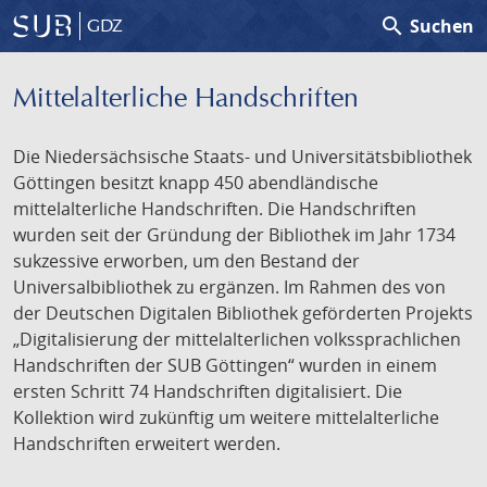
search
Suchen
GDZ
Mittelalterliche Handschriften
Die Niedersächsische Staats- und Universitätsbibliothek
Göttingen besitzt knapp 450 abendländische
mittelalterliche Handschriften. Die Handschriften
wurden seit der Gründung der Bibliothek im Jahr 1734
sukzessive erworben, um den Bestand der
Universalbibliothek zu ergänzen. Im Rahmen des von
der Deutschen Digitalen Bibliothek geförderten Projekts
„Digitalisierung der mittelalterlichen volkssprachlichen
Handschriften der SUB Göttingen“ wurden in einem
ersten Schritt 74 Handschriften digitalisiert. Die
Kollektion wird zukünftig um weitere mittelalterliche
Handschriften erweitert werden.