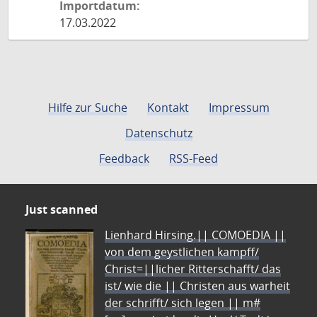
Importdatum:
17.03.2022
Hilfe zur Suche
Kontakt
Impressum
Datenschutz
Feedback
RSS-Feed
Just scanned
Lienhard Hirsing.|| COMOEDIA ||
von dem geystlichen kampff/
Christ=||licher Ritterschafft/ das
ist/ wie die || Christen aus warheit
der schrifft/ sich legen || m#