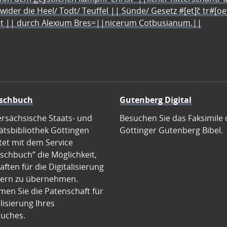
 wider die Heel/ Todt/ Teuffel || Sünde/ Gesetz #[et]c̃ tr#[o
let || durch Alexium Bres=||nicerum Cotbusianum.||
schbuch
Gutenberg Digital
ersächsische Staats- und
Besuchen Sie das Faksimile 
ätsbibliothek Göttingen
Göttinger Gutenberg Bibel.
tet mit dem Service
schbuch” die Möglichkeit,
ften für die Digitalisierung
ern zu übernehmen.
en Sie die Patenschaft für
alisierung Ihres
uches.