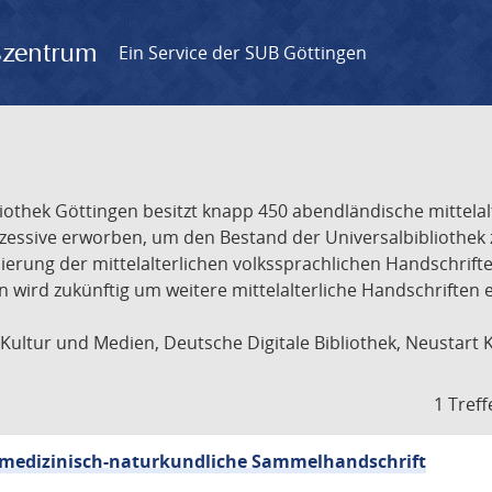
gszentrum
Ein Service der SUB Göttingen
liothek Göttingen besitzt knapp 450 abendländische mittela
ukzessive erworben, um den Bestand der Universalbibliothe
lisierung der mittelalterlichen volkssprachlichen Handschri
ion wird zukünftig um weitere mittelalterliche Handschriften
ultur und Medien, Deutsche Digitale Bibliothek, Neustart 
1 Treff
sch-medizinisch-naturkundliche Sammelhandschrift