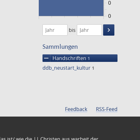
0
0
1474
1475
keyboard_arrow_right
bis
Suche
einschränke
Sammlungen
remove
Handschriften
1
ddb_neustart_kultur
1
Feedback
RSS-Feed
s ist/ wie die || Christen aus warheit der