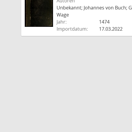
Autoren
Unbekannt; Johannes von Buch; Go
Wage
Jahr:
1474
Importdatum:
17.03.2022