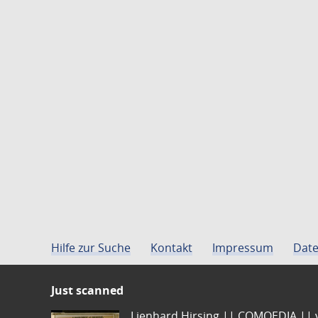
Hilfe zur Suche
Kontakt
Impressum
Date
Just scanned
Lienhard Hirsing.|| COMOEDIA || vo