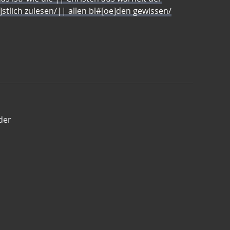
e]stlich zulesen/|| allen bl#[oe]den gewissen/
der