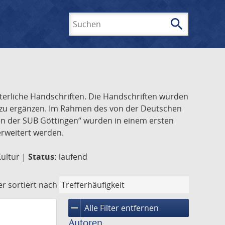
search
Suchen
lterliche Handschriften. Die Handschriften wurden
k zu ergänzen. Im Rahmen des von der Deutschen
ften der SUB Göttingen“ wurden in einem ersten
 erweitert werden.
Kultur |
Status:
laufend
er
sortiert nach
remove
Alle Filter entfernen
Autoren