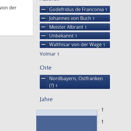
 von der
remove
Godefridus de Franconia
1
remove
Johannes von Buch
1
remove
Meister Albrant
1
remove
Unbekannt
1
remove
Walthisar von der Wage
1
Volmar
1
Orte
remove
Nordbayern, Ostfranken
(?)
1
Jahre
1
1