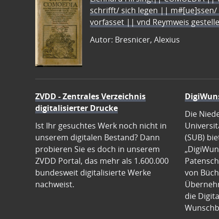
schrifft/ sich legen || m#[ue]ssen/
vorfasset || vnd Reymweis gestel
Autor: Bresnicer, Alexius
ZVDD - Zentrales Verzeichnis
DigiWun
digitalisierter Drucke
Die Nied
Ist Ihr gesuchtes Werk noch nicht in
Universit
unserem digitalen Bestand? Dann
(SUB) bie
probieren Sie es doch in unserem
„DigiWun
ZVDD Portal, das mehr als 1.600.000
Patenscha
bundesweit digitalisierte Werke
von Büch
nachweist.
Übernehm
die Digit
Wunschb