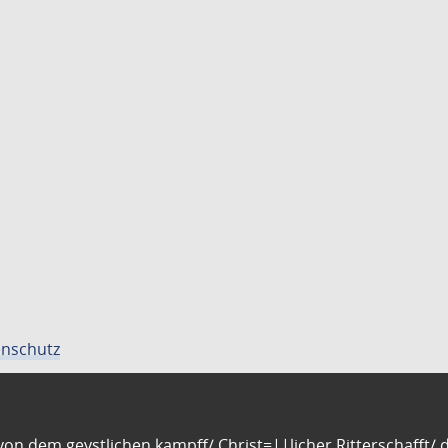
nschutz
n dem geystlichen kampff/ Christ=||licher Ritterschafft/ da