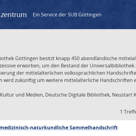
gszentrum
Ein Service der SUB Göttingen
liothek Göttingen besitzt knapp 450 abendländische mittela
ukzessive erworben, um den Bestand der Universalbibliothe
lisierung der mittelalterlichen volkssprachlichen Handschri
ion wird zukünftig um weitere mittelalterliche Handschriften
ultur und Medien, Deutsche Digitale Bibliothek, Neustart 
1 Treff
sch-medizinisch-naturkundliche Sammelhandschrift