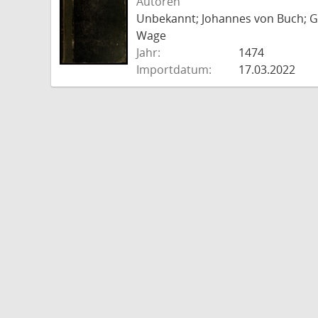
Autoren
Unbekannt; Johannes von Buch; Go
Wage
Jahr:
1474
Importdatum:
17.03.2022