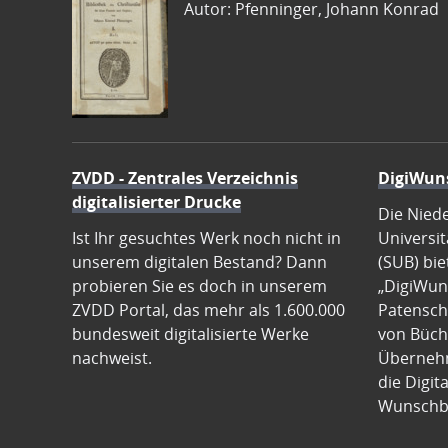
Autor: Pfenninger, Johann Konrad
ZVDD - Zentrales Verzeichnis
DigiWun
digitalisierter Drucke
Die Nied
Ist Ihr gesuchtes Werk noch nicht in
Universit
unserem digitalen Bestand? Dann
(SUB) bie
probieren Sie es doch in unserem
„DigiWun
ZVDD Portal, das mehr als 1.600.000
Patenscha
bundesweit digitalisierte Werke
von Büch
nachweist.
Übernehm
die Digit
Wunschb