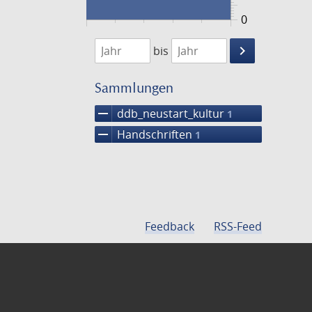
0
1474
1475
keyboard_arrow_right
bis
Suche
einschränke
Sammlungen
remove
ddb_neustart_kultur
1
remove
Handschriften
1
Feedback
RSS-Feed