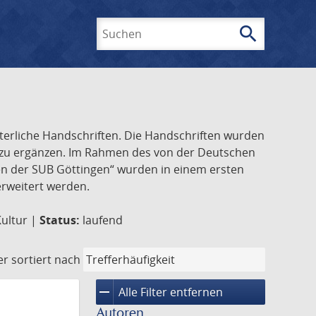
search
Suchen
lterliche Handschriften. Die Handschriften wurden
k zu ergänzen. Im Rahmen des von der Deutschen
ften der SUB Göttingen“ wurden in einem ersten
 erweitert werden.
Kultur |
Status:
laufend
er
sortiert nach
remove
Alle Filter entfernen
Autoren