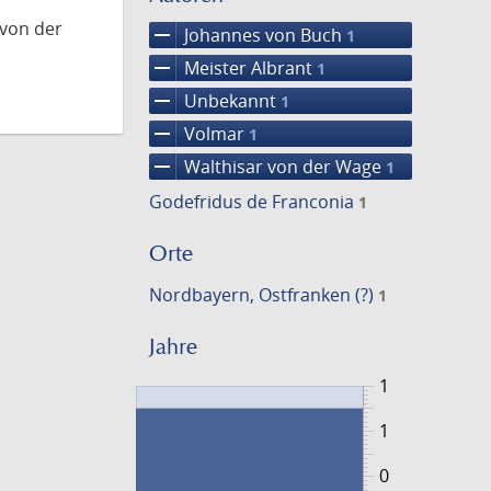
 von der
remove
Johannes von Buch
1
remove
Meister Albrant
1
remove
Unbekannt
1
remove
Volmar
1
remove
Walthisar von der Wage
1
Godefridus de Franconia
1
Orte
Nordbayern, Ostfranken (?)
1
Jahre
1
1
0