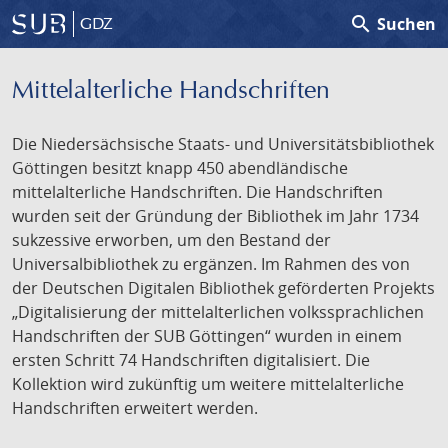
search
Suchen
GDZ
Mittelalterliche Handschriften
Die Niedersächsische Staats- und Universitätsbibliothek
Göttingen besitzt knapp 450 abendländische
mittelalterliche Handschriften. Die Handschriften
wurden seit der Gründung der Bibliothek im Jahr 1734
sukzessive erworben, um den Bestand der
Universalbibliothek zu ergänzen. Im Rahmen des von
der Deutschen Digitalen Bibliothek geförderten Projekts
„Digitalisierung der mittelalterlichen volkssprachlichen
Handschriften der SUB Göttingen“ wurden in einem
ersten Schritt 74 Handschriften digitalisiert. Die
Kollektion wird zukünftig um weitere mittelalterliche
Handschriften erweitert werden.