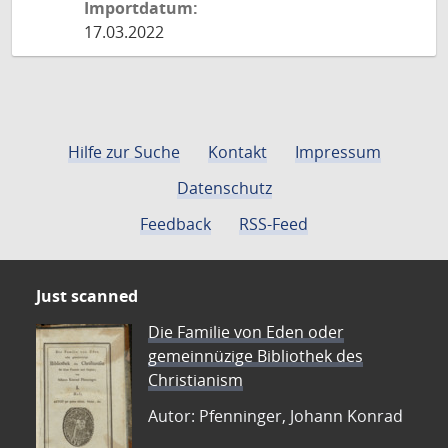
Importdatum:
17.03.2022
Hilfe zur Suche
Kontakt
Impressum
Datenschutz
Feedback
RSS-Feed
Just scanned
Die Familie von Eden oder
gemeinnüzige Bibliothek des
Christianism
Autor: Pfenninger, Johann Konrad