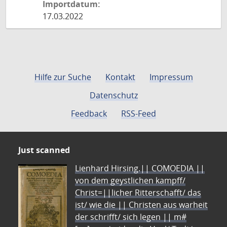
Importdatum:
17.03.2022
Hilfe zur Suche
Kontakt
Impressum
Datenschutz
Feedback
RSS-Feed
Just scanned
Lienhard Hirsing.|| COMOEDIA ||
von dem geystlichen kampff/
Christ=||licher Ritterschafft/ das
ist/ wie die || Christen aus warheit
der schrifft/ sich legen || m#