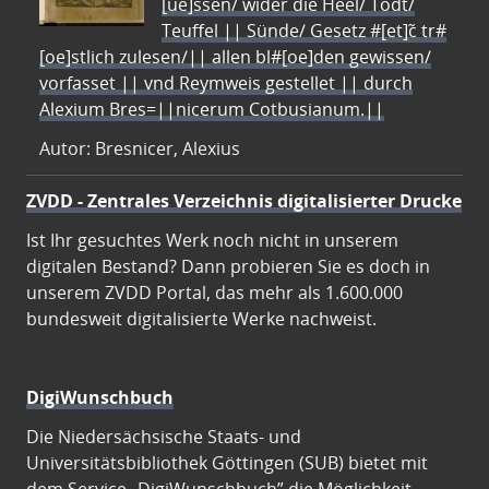
[ue]ssen/ wider die Heel/ Todt/
Teuffel || Sünde/ Gesetz #[et]c̃ tr#
[oe]stlich zulesen/|| allen bl#[oe]den gewissen/
vorfasset || vnd Reymweis gestellet || durch
Alexium Bres=||nicerum Cotbusianum.||
Autor: Bresnicer, Alexius
ZVDD - Zentrales Verzeichnis digitalisierter Drucke
Ist Ihr gesuchtes Werk noch nicht in unserem
digitalen Bestand? Dann probieren Sie es doch in
unserem ZVDD Portal, das mehr als 1.600.000
bundesweit digitalisierte Werke nachweist.
DigiWunschbuch
Die Niedersächsische Staats- und
Universitätsbibliothek Göttingen (SUB) bietet mit