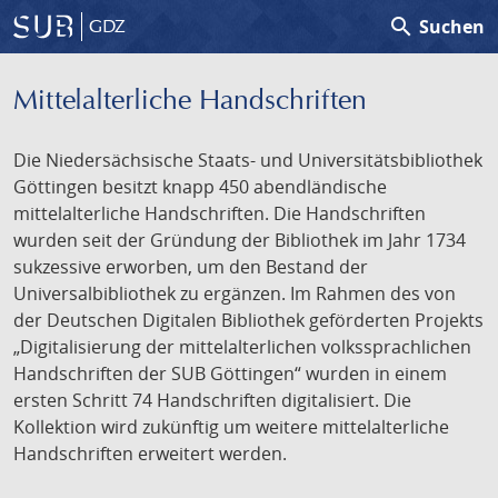
search
Suchen
GDZ
Mittelalterliche Handschriften
Die Niedersächsische Staats- und Universitätsbibliothek
Göttingen besitzt knapp 450 abendländische
mittelalterliche Handschriften. Die Handschriften
wurden seit der Gründung der Bibliothek im Jahr 1734
sukzessive erworben, um den Bestand der
Universalbibliothek zu ergänzen. Im Rahmen des von
der Deutschen Digitalen Bibliothek geförderten Projekts
„Digitalisierung der mittelalterlichen volkssprachlichen
Handschriften der SUB Göttingen“ wurden in einem
ersten Schritt 74 Handschriften digitalisiert. Die
Kollektion wird zukünftig um weitere mittelalterliche
Handschriften erweitert werden.