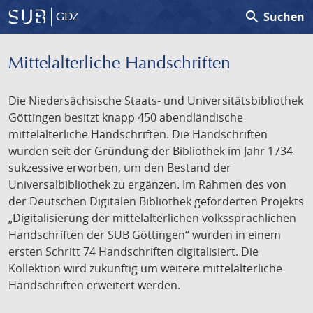
search
Suchen
GDZ
Mittelalterliche Handschriften
Die Niedersächsische Staats- und Universitätsbibliothek
Göttingen besitzt knapp 450 abendländische
mittelalterliche Handschriften. Die Handschriften
wurden seit der Gründung der Bibliothek im Jahr 1734
sukzessive erworben, um den Bestand der
Universalbibliothek zu ergänzen. Im Rahmen des von
der Deutschen Digitalen Bibliothek geförderten Projekts
„Digitalisierung der mittelalterlichen volkssprachlichen
Handschriften der SUB Göttingen“ wurden in einem
ersten Schritt 74 Handschriften digitalisiert. Die
Kollektion wird zukünftig um weitere mittelalterliche
Handschriften erweitert werden.