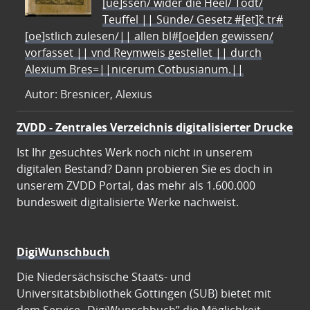
[ue]ssen/ wider die Heel/ Todt/
Teuffel || Sünde/ Gesetz #[et]c̃ tr#
[oe]stlich zulesen/|| allen bl#[oe]den gewissen/
vorfasset || vnd Reymweis gestellet || durch
Alexium Bres=||nicerum Cotbusianum.||
Autor: Bresnicer, Alexius
ZVDD - Zentrales Verzeichnis digitalisierter Drucke
Ist Ihr gesuchtes Werk noch nicht in unserem
digitalen Bestand? Dann probieren Sie es doch in
unserem ZVDD Portal, das mehr als 1.600.000
bundesweit digitalisierte Werke nachweist.
DigiWunschbuch
Die Niedersächsische Staats- und
Universitätsbibliothek Göttingen (SUB) bietet mit