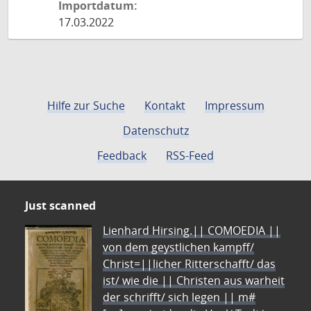
Importdatum:
17.03.2022
Hilfe zur Suche
Kontakt
Impressum
Datenschutz
Feedback
RSS-Feed
Just scanned
Lienhard Hirsing.|| COMOEDIA ||
von dem geystlichen kampff/
Christ=||licher Ritterschafft/ das
ist/ wie die || Christen aus warheit
der schrifft/ sich legen || m#