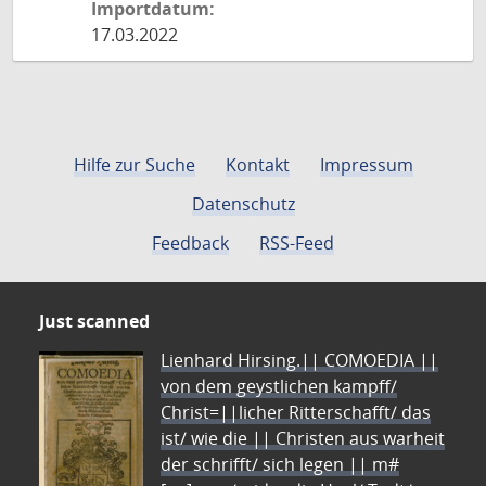
Importdatum:
17.03.2022
Hilfe zur Suche
Kontakt
Impressum
Datenschutz
Feedback
RSS-Feed
Just scanned
Lienhard Hirsing.|| COMOEDIA ||
von dem geystlichen kampff/
Christ=||licher Ritterschafft/ das
ist/ wie die || Christen aus warheit
der schrifft/ sich legen || m#