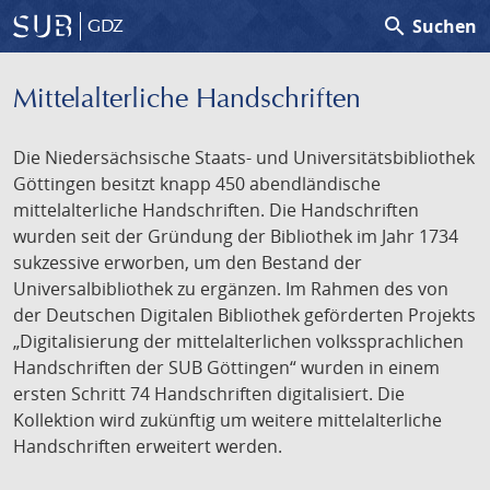
search
Suchen
GDZ
Mittelalterliche Handschriften
Die Niedersächsische Staats- und Universitätsbibliothek
Göttingen besitzt knapp 450 abendländische
mittelalterliche Handschriften. Die Handschriften
wurden seit der Gründung der Bibliothek im Jahr 1734
sukzessive erworben, um den Bestand der
Universalbibliothek zu ergänzen. Im Rahmen des von
der Deutschen Digitalen Bibliothek geförderten Projekts
„Digitalisierung der mittelalterlichen volkssprachlichen
Handschriften der SUB Göttingen“ wurden in einem
ersten Schritt 74 Handschriften digitalisiert. Die
Kollektion wird zukünftig um weitere mittelalterliche
Handschriften erweitert werden.