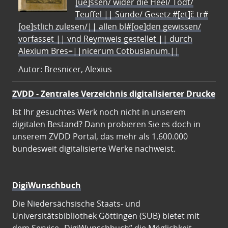
[ue]ssen/ wider die Heel/ Todt/
Teuffel || Sünde/ Gesetz #[et]c̃ tr#
[oe]stlich zulesen/|| allen bl#[oe]den gewissen/
vorfasset || vnd Reymweis gestellet || durch
Alexium Bres=||nicerum Cotbusianum.||
Autor: Bresnicer, Alexius
ZVDD - Zentrales Verzeichnis digitalisierter Drucke
Ist Ihr gesuchtes Werk noch nicht in unserem
digitalen Bestand? Dann probieren Sie es doch in
unserem ZVDD Portal, das mehr als 1.600.000
bundesweit digitalisierte Werke nachweist.
DigiWunschbuch
Die Niedersächsische Staats- und
Universitätsbibliothek Göttingen (SUB) bietet mit