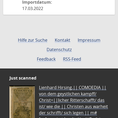
Importdatum:
17.03.2022
Hilfe zur Suche
Kontakt
Impressum
Datenschutz
Feedback
RSS-Feed
Just scanned
Lienhard Hirsing.|| COMOEDIA ||
von dem geystlichen kampff/
Christ=||licher Ritterschafft/ das
ist/ wie die || Christen aus warheit
der schrifft/ sich legen || m#