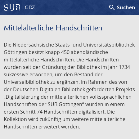
search
Suchen
GDZ
Mittelalterliche Handschriften
Die Niedersächsische Staats- und Universitätsbibliothek
Göttingen besitzt knapp 450 abendländische
mittelalterliche Handschriften. Die Handschriften
wurden seit der Gründung der Bibliothek im Jahr 1734
sukzessive erworben, um den Bestand der
Universalbibliothek zu ergänzen. Im Rahmen des von
der Deutschen Digitalen Bibliothek geförderten Projekts
„Digitalisierung der mittelalterlichen volkssprachlichen
Handschriften der SUB Göttingen“ wurden in einem
ersten Schritt 74 Handschriften digitalisiert. Die
Kollektion wird zukünftig um weitere mittelalterliche
Handschriften erweitert werden.