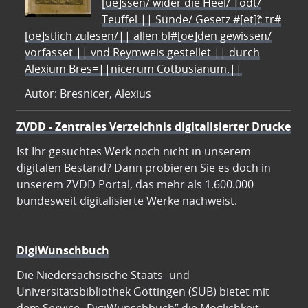
[ue]ssen/ wider die Heel/ Todt/
Teuffel || Sünde/ Gesetz #[et]c̃ tr#
[oe]stlich zulesen/|| allen bl#[oe]den gewissen/
vorfasset || vnd Reymweis gestellet || durch
Alexium Bres=||nicerum Cotbusianum.||
Autor: Bresnicer, Alexius
ZVDD - Zentrales Verzeichnis digitalisierter Drucke
Ist Ihr gesuchtes Werk noch nicht in unserem
digitalen Bestand? Dann probieren Sie es doch in
unserem ZVDD Portal, das mehr als 1.600.000
bundesweit digitalisierte Werke nachweist.
DigiWunschbuch
Die Niedersächsische Staats- und
Universitätsbibliothek Göttingen (SUB) bietet mit