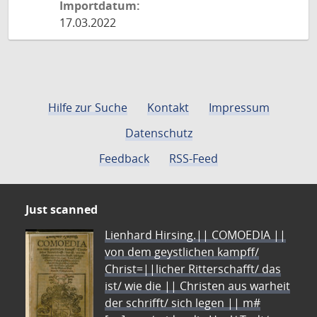
Importdatum:
17.03.2022
Hilfe zur Suche
Kontakt
Impressum
Datenschutz
Feedback
RSS-Feed
Just scanned
Lienhard Hirsing.|| COMOEDIA ||
von dem geystlichen kampff/
Christ=||licher Ritterschafft/ das
ist/ wie die || Christen aus warheit
der schrifft/ sich legen || m#