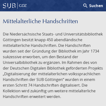
search
Suchen
GDZ
Mittelalterliche Handschriften
Die Niedersächsische Staats- und Universitätsbibliothek
Göttingen besitzt knapp 450 abendländische
mittelalterliche Handschriften. Die Handschriften
wurden seit der Gründung der Bibliothek im Jahr 1734
sukzessive erworben, um den Bestand der
Universalbibliothek zu ergänzen. Im Rahmen des von
der Deutschen Digitalen Bibliothek geförderten Projekts
„Digitalisierung der mittelalterlichen volkssprachlichen
Handschriften der SUB Göttingen“ wurden in einem
ersten Schritt 74 Handschriften digitalisiert. Die
Kollektion wird zukünftig um weitere mittelalterliche
Handschriften erweitert werden.