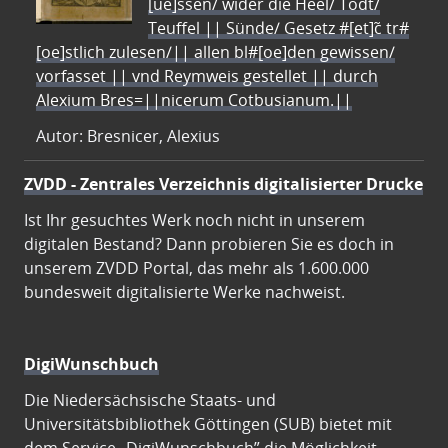
[ue]ssen/ wider die Heel/ Todt/
Teuffel || Sünde/ Gesetz #[et]c̃ tr#
[oe]stlich zulesen/|| allen bl#[oe]den gewissen/
vorfasset || vnd Reymweis gestellet || durch
Alexium Bres=||nicerum Cotbusianum.||
Autor: Bresnicer, Alexius
ZVDD - Zentrales Verzeichnis digitalisierter Drucke
Ist Ihr gesuchtes Werk noch nicht in unserem
digitalen Bestand? Dann probieren Sie es doch in
unserem ZVDD Portal, das mehr als 1.600.000
bundesweit digitalisierte Werke nachweist.
DigiWunschbuch
Die Niedersächsische Staats- und
Universitätsbibliothek Göttingen (SUB) bietet mit