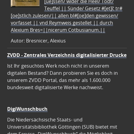
[ue]ssen/ wider die Heel/ Todt/
Teuffel || Sünde/ Gesetz #[et]c̃ tr#
[oe]stlich zulesen/|| allen bl#[oe]den gewissen/
vorfasset || vnd Reymweis gestellet || durch
Alexium Bres=||nicerum Cotbusianum.||
Autor: Bresnicer, Alexius
ZVDD - Zentrales Verzeichnis digitalisierter Drucke
Ist Ihr gesuchtes Werk noch nicht in unserem
digitalen Bestand? Dann probieren Sie es doch in
unserem ZVDD Portal, das mehr als 1.600.000
bundesweit digitalisierte Werke nachweist.
DigiWunschbuch
Die Niedersächsische Staats- und
Universitätsbibliothek Göttingen (SUB) bietet mit