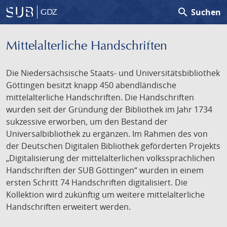
search
Suchen
GDZ
Mittelalterliche Handschriften
Die Niedersächsische Staats- und Universitätsbibliothek
Göttingen besitzt knapp 450 abendländische
mittelalterliche Handschriften. Die Handschriften
wurden seit der Gründung der Bibliothek im Jahr 1734
sukzessive erworben, um den Bestand der
Universalbibliothek zu ergänzen. Im Rahmen des von
der Deutschen Digitalen Bibliothek geförderten Projekts
„Digitalisierung der mittelalterlichen volkssprachlichen
Handschriften der SUB Göttingen“ wurden in einem
ersten Schritt 74 Handschriften digitalisiert. Die
Kollektion wird zukünftig um weitere mittelalterliche
Handschriften erweitert werden.