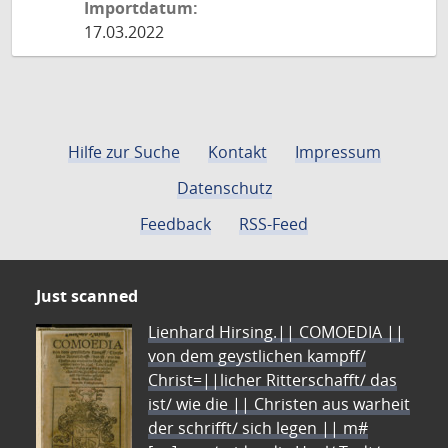
Importdatum:
17.03.2022
Hilfe zur Suche
Kontakt
Impressum
Datenschutz
Feedback
RSS-Feed
Just scanned
Lienhard Hirsing.|| COMOEDIA ||
von dem geystlichen kampff/
Christ=||licher Ritterschafft/ das
ist/ wie die || Christen aus warheit
der schrifft/ sich legen || m#