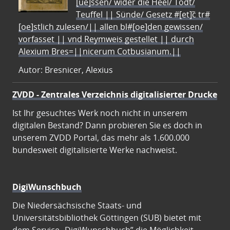
[ue]ssen/ wider die Heel/ Todt/
Teuffel || Sünde/ Gesetz #[et]c̃ tr#
[oe]stlich zulesen/|| allen bl#[oe]den gewissen/
vorfasset || vnd Reymweis gestellet || durch
Alexium Bres=||nicerum Cotbusianum.||
Autor: Bresnicer, Alexius
ZVDD - Zentrales Verzeichnis digitalisierter Drucke
Ist Ihr gesuchtes Werk noch nicht in unserem
digitalen Bestand? Dann probieren Sie es doch in
unserem ZVDD Portal, das mehr als 1.600.000
bundesweit digitalisierte Werke nachweist.
DigiWunschbuch
Die Niedersächsische Staats- und
Universitätsbibliothek Göttingen (SUB) bietet mit