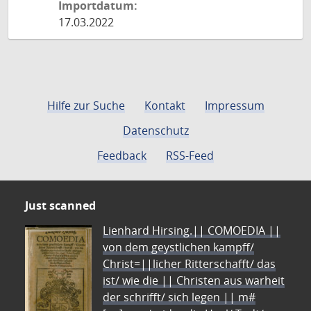
Importdatum:
17.03.2022
Hilfe zur Suche
Kontakt
Impressum
Datenschutz
Feedback
RSS-Feed
Just scanned
Lienhard Hirsing.|| COMOEDIA ||
von dem geystlichen kampff/
Christ=||licher Ritterschafft/ das
ist/ wie die || Christen aus warheit
der schrifft/ sich legen || m#