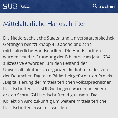
search
Suchen
GDZ
Mittelalterliche Handschriften
Die Niedersächsische Staats- und Universitätsbibliothek
Göttingen besitzt knapp 450 abendländische
mittelalterliche Handschriften. Die Handschriften
wurden seit der Gründung der Bibliothek im Jahr 1734
sukzessive erworben, um den Bestand der
Universalbibliothek zu ergänzen. Im Rahmen des von
der Deutschen Digitalen Bibliothek geförderten Projekts
„Digitalisierung der mittelalterlichen volkssprachlichen
Handschriften der SUB Göttingen“ wurden in einem
ersten Schritt 74 Handschriften digitalisiert. Die
Kollektion wird zukünftig um weitere mittelalterliche
Handschriften erweitert werden.