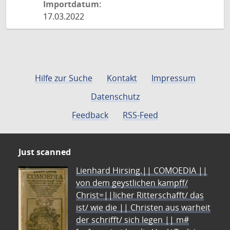
Importdatum:
17.03.2022
Hilfe zur Suche
Kontakt
Impressum
Datenschutz
Feedback
RSS-Feed
Just scanned
Lienhard Hirsing.|| COMOEDIA ||
von dem geystlichen kampff/
Christ=||licher Ritterschafft/ das
ist/ wie die || Christen aus warheit
der schrifft/ sich legen || m#