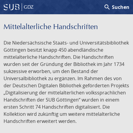
search
Suchen
GDZ
Mittelalterliche Handschriften
Die Niedersächsische Staats- und Universitätsbibliothek
Göttingen besitzt knapp 450 abendländische
mittelalterliche Handschriften. Die Handschriften
wurden seit der Gründung der Bibliothek im Jahr 1734
sukzessive erworben, um den Bestand der
Universalbibliothek zu ergänzen. Im Rahmen des von
der Deutschen Digitalen Bibliothek geförderten Projekts
„Digitalisierung der mittelalterlichen volkssprachlichen
Handschriften der SUB Göttingen“ wurden in einem
ersten Schritt 74 Handschriften digitalisiert. Die
Kollektion wird zukünftig um weitere mittelalterliche
Handschriften erweitert werden.