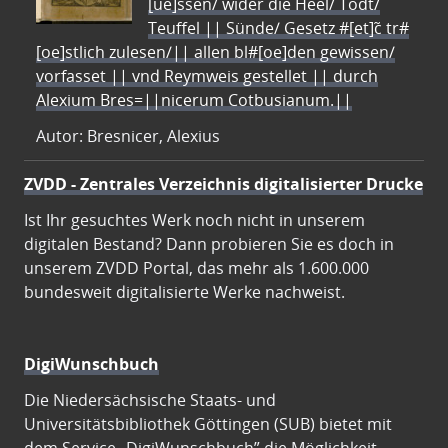
[ue]ssen/ wider die Heel/ Todt/
Teuffel || Sünde/ Gesetz #[et]c̃ tr#
[oe]stlich zulesen/|| allen bl#[oe]den gewissen/
vorfasset || vnd Reymweis gestellet || durch
Alexium Bres=||nicerum Cotbusianum.||
Autor: Bresnicer, Alexius
ZVDD - Zentrales Verzeichnis digitalisierter Drucke
Ist Ihr gesuchtes Werk noch nicht in unserem
digitalen Bestand? Dann probieren Sie es doch in
unserem ZVDD Portal, das mehr als 1.600.000
bundesweit digitalisierte Werke nachweist.
DigiWunschbuch
Die Niedersächsische Staats- und
Universitätsbibliothek Göttingen (SUB) bietet mit