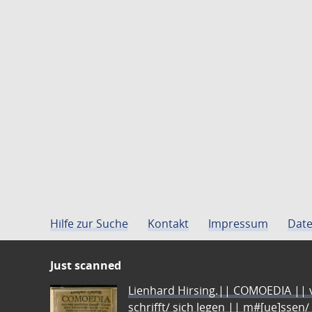
Hilfe zur Suche
Kontakt
Impressum
Date
Just scanned
Lienhard Hirsing.|| COMOEDIA || vo
schrifft/ sich legen || m#[ue]ssen/