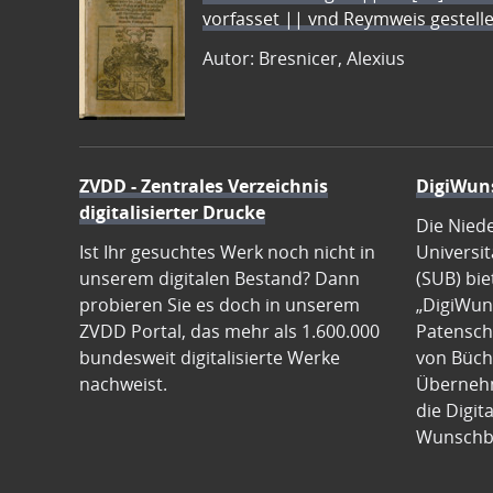
vorfasset || vnd Reymweis gestel
Autor: Bresnicer, Alexius
ZVDD - Zentrales Verzeichnis
DigiWun
digitalisierter Drucke
Die Nied
Ist Ihr gesuchtes Werk noch nicht in
Universit
unserem digitalen Bestand? Dann
(SUB) bie
probieren Sie es doch in unserem
„DigiWun
ZVDD Portal, das mehr als 1.600.000
Patenscha
bundesweit digitalisierte Werke
von Büch
nachweist.
Übernehm
die Digit
Wunschb