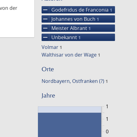
 von der
remove
Godefridus de Franconia
1
remove
Johannes von Buch
1
remove
Meister Albrant
1
remove
Unbekannt
1
Volmar
1
Walthisar von der Wage
1
Orte
Nordbayern, Ostfranken (?)
1
Jahre
1
1
0