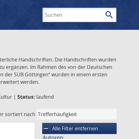
search
Suchen
lterliche Handschriften. Die Handschriften wurden
k zu ergänzen. Im Rahmen des von der Deutschen
ften der SUB Göttingen“ wurden in einem ersten
 erweitert werden.
Kultur |
Status:
laufend
er
sortiert nach
remove
Alle Filter entfernen
Autoren