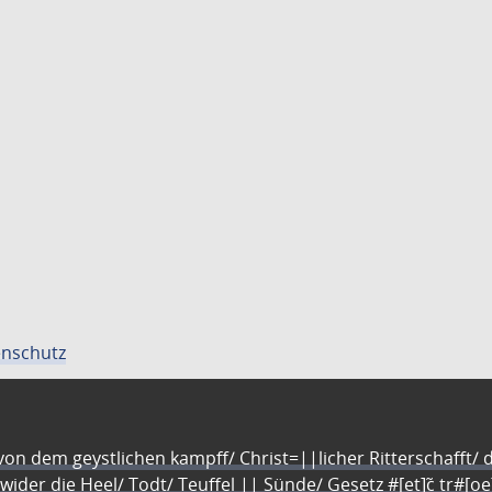
nschutz
n dem geystlichen kampff/ Christ=||licher Ritterschafft/ da
 wider die Heel/ Todt/ Teuffel || Sünde/ Gesetz #[et]c̃ tr#[o