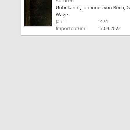
Autoren
Unbekannt; Johannes von Buch; Go
Wage
Jahr:
1474
Importdatum:
17.03.2022