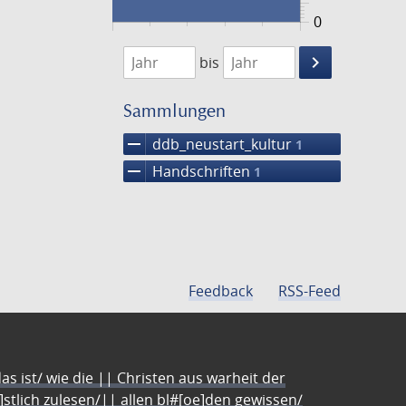
0
1474
1475
keyboard_arrow_right
bis
Suche
einschränke
Sammlungen
remove
ddb_neustart_kultur
1
remove
Handschriften
1
Feedback
RSS-Feed
s ist/ wie die || Christen aus warheit der
e]stlich zulesen/|| allen bl#[oe]den gewissen/