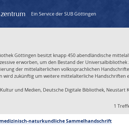
gszentrum
Ein Service der SUB Göttingen
liothek Göttingen besitzt knapp 450 abendländische mittela
ukzessive erworben, um den Bestand der Universalbibliothe
lisierung der mittelalterlichen volkssprachlichen Handschri
ion wird zukünftig um weitere mittelalterliche Handschriften
ultur und Medien, Deutsche Digitale Bibliothek, Neustart 
1 Treff
sch-medizinisch-naturkundliche Sammelhandschrift