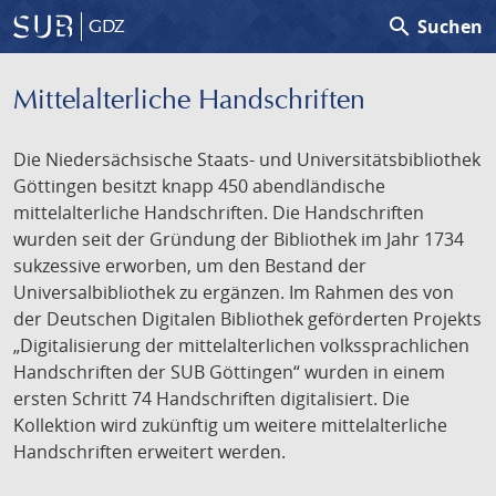
search
Suchen
GDZ
Mittelalterliche Handschriften
Die Niedersächsische Staats- und Universitätsbibliothek
Göttingen besitzt knapp 450 abendländische
mittelalterliche Handschriften. Die Handschriften
wurden seit der Gründung der Bibliothek im Jahr 1734
sukzessive erworben, um den Bestand der
Universalbibliothek zu ergänzen. Im Rahmen des von
der Deutschen Digitalen Bibliothek geförderten Projekts
„Digitalisierung der mittelalterlichen volkssprachlichen
Handschriften der SUB Göttingen“ wurden in einem
ersten Schritt 74 Handschriften digitalisiert. Die
Kollektion wird zukünftig um weitere mittelalterliche
Handschriften erweitert werden.