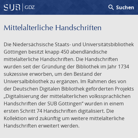
search
Suchen
GDZ
Mittelalterliche Handschriften
Die Niedersächsische Staats- und Universitätsbibliothek
Göttingen besitzt knapp 450 abendländische
mittelalterliche Handschriften. Die Handschriften
wurden seit der Gründung der Bibliothek im Jahr 1734
sukzessive erworben, um den Bestand der
Universalbibliothek zu ergänzen. Im Rahmen des von
der Deutschen Digitalen Bibliothek geförderten Projekts
„Digitalisierung der mittelalterlichen volkssprachlichen
Handschriften der SUB Göttingen“ wurden in einem
ersten Schritt 74 Handschriften digitalisiert. Die
Kollektion wird zukünftig um weitere mittelalterliche
Handschriften erweitert werden.