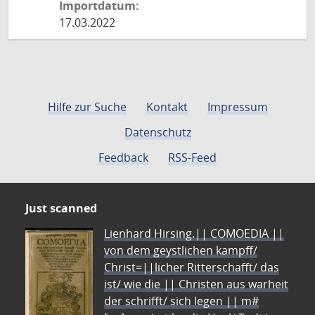
Importdatum:
17.03.2022
Hilfe zur Suche
Kontakt
Impressum
Datenschutz
Feedback
RSS-Feed
Just scanned
Lienhard Hirsing.|| COMOEDIA ||
von dem geystlichen kampff/
Christ=||licher Ritterschafft/ das
ist/ wie die || Christen aus warheit
der schrifft/ sich legen || m#