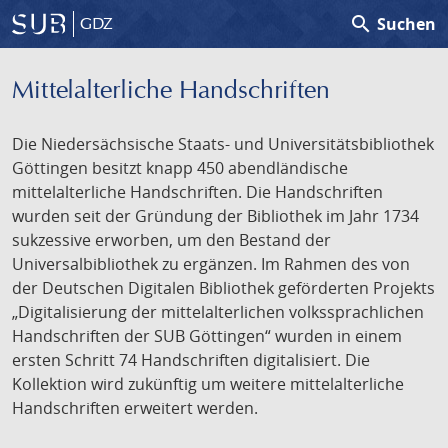
search
Suchen
GDZ
Mittelalterliche Handschriften
Die Niedersächsische Staats- und Universitätsbibliothek
Göttingen besitzt knapp 450 abendländische
mittelalterliche Handschriften. Die Handschriften
wurden seit der Gründung der Bibliothek im Jahr 1734
sukzessive erworben, um den Bestand der
Universalbibliothek zu ergänzen. Im Rahmen des von
der Deutschen Digitalen Bibliothek geförderten Projekts
„Digitalisierung der mittelalterlichen volkssprachlichen
Handschriften der SUB Göttingen“ wurden in einem
ersten Schritt 74 Handschriften digitalisiert. Die
Kollektion wird zukünftig um weitere mittelalterliche
Handschriften erweitert werden.