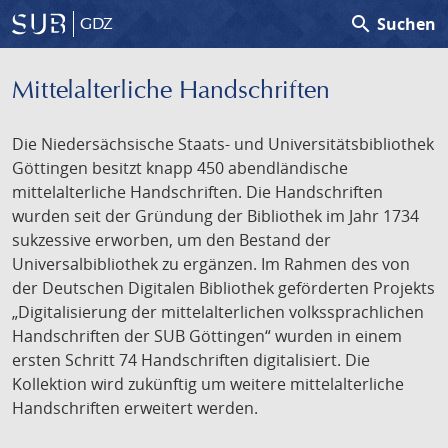
search
Suchen
GDZ
Mittelalterliche Handschriften
Die Niedersächsische Staats- und Universitätsbibliothek
Göttingen besitzt knapp 450 abendländische
mittelalterliche Handschriften. Die Handschriften
wurden seit der Gründung der Bibliothek im Jahr 1734
sukzessive erworben, um den Bestand der
Universalbibliothek zu ergänzen. Im Rahmen des von
der Deutschen Digitalen Bibliothek geförderten Projekts
„Digitalisierung der mittelalterlichen volkssprachlichen
Handschriften der SUB Göttingen“ wurden in einem
ersten Schritt 74 Handschriften digitalisiert. Die
Kollektion wird zukünftig um weitere mittelalterliche
Handschriften erweitert werden.