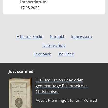
Importdatum:
17.03.2022
Hilfe zur Suche
Kontakt
Impressum
Datenschutz
Feedback
RSS-Feed
Just scanned
Die Familie von Eden oder
gemeinnüzige Bibliothek des
Christianism
Autor: Pfenninger, Johann Konrad