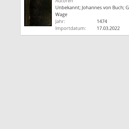
Autoren
Unbekannt; Johannes von Buch; Go
Wage
Jahr:
1474
Importdatum:
17.03.2022