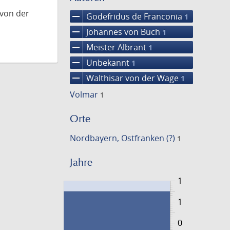
 von der
remove
Godefridus de Franconia
1
remove
Johannes von Buch
1
remove
Meister Albrant
1
remove
Unbekannt
1
remove
Walthisar von der Wage
1
Volmar
1
Orte
Nordbayern, Ostfranken (?)
1
Jahre
1
1
0