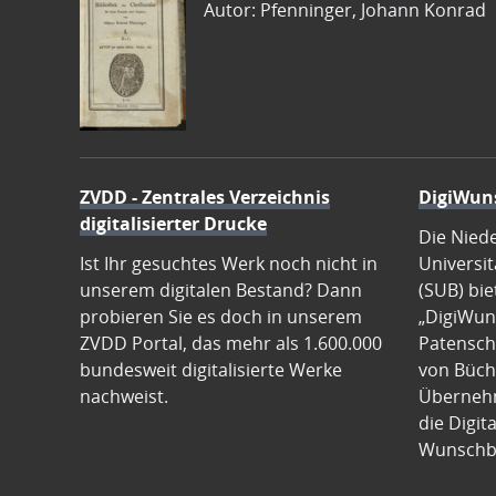
Autor: Pfenninger, Johann Konrad
ZVDD - Zentrales Verzeichnis
DigiWun
digitalisierter Drucke
Die Nied
Ist Ihr gesuchtes Werk noch nicht in
Universit
unserem digitalen Bestand? Dann
(SUB) bie
probieren Sie es doch in unserem
„DigiWun
ZVDD Portal, das mehr als 1.600.000
Patenscha
bundesweit digitalisierte Werke
von Büch
nachweist.
Übernehm
die Digit
Wunschb