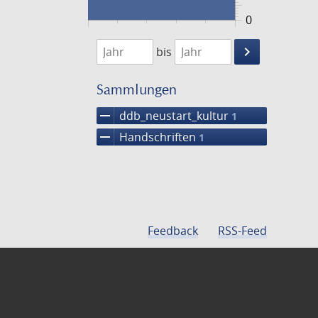
0
1474
1475
keyboard_arrow_right
bis
Suche
einschränke
Sammlungen
remove
ddb_neustart_kultur
1
remove
Handschriften
1
Feedback
RSS-Feed