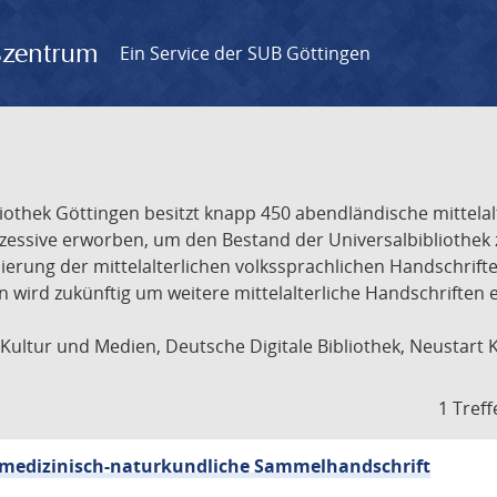
gszentrum
Ein Service der SUB Göttingen
liothek Göttingen besitzt knapp 450 abendländische mittela
ukzessive erworben, um den Bestand der Universalbibliothe
lisierung der mittelalterlichen volkssprachlichen Handschri
ion wird zukünftig um weitere mittelalterliche Handschriften
ultur und Medien, Deutsche Digitale Bibliothek, Neustart 
1 Treff
sch-medizinisch-naturkundliche Sammelhandschrift