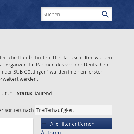
search
Suchen
lterliche Handschriften. Die Handschriften wurden
k zu ergänzen. Im Rahmen des von der Deutschen
ften der SUB Göttingen“ wurden in einem ersten
 erweitert werden.
Kultur |
Status:
laufend
er
sortiert nach
remove
Alle Filter entfernen
Autoren