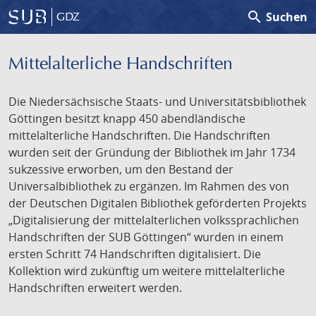
search
Suchen
GDZ
Mittelalterliche Handschriften
Die Niedersächsische Staats- und Universitätsbibliothek
Göttingen besitzt knapp 450 abendländische
mittelalterliche Handschriften. Die Handschriften
wurden seit der Gründung der Bibliothek im Jahr 1734
sukzessive erworben, um den Bestand der
Universalbibliothek zu ergänzen. Im Rahmen des von
der Deutschen Digitalen Bibliothek geförderten Projekts
„Digitalisierung der mittelalterlichen volkssprachlichen
Handschriften der SUB Göttingen“ wurden in einem
ersten Schritt 74 Handschriften digitalisiert. Die
Kollektion wird zukünftig um weitere mittelalterliche
Handschriften erweitert werden.