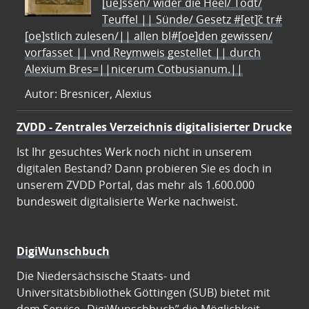
[ue]ssen/ wider die Heel/ Todt/
Teuffel || Sünde/ Gesetz #[et]c̃ tr#
[oe]stlich zulesen/|| allen bl#[oe]den gewissen/
vorfasset || vnd Reymweis gestellet || durch
Alexium Bres=||nicerum Cotbusianum.||
Autor: Bresnicer, Alexius
ZVDD - Zentrales Verzeichnis digitalisierter Drucke
Ist Ihr gesuchtes Werk noch nicht in unserem
digitalen Bestand? Dann probieren Sie es doch in
unserem ZVDD Portal, das mehr als 1.600.000
bundesweit digitalisierte Werke nachweist.
DigiWunschbuch
Die Niedersächsische Staats- und
Universitätsbibliothek Göttingen (SUB) bietet mit