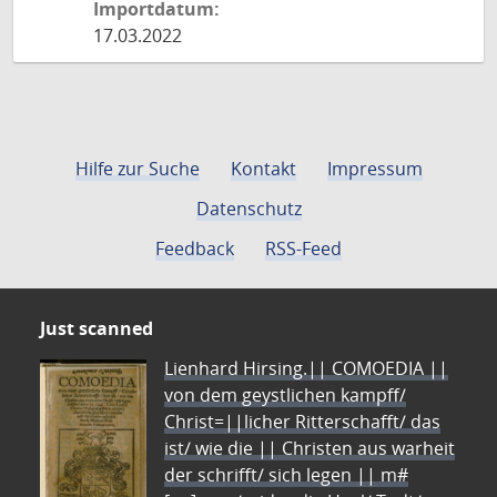
Importdatum:
17.03.2022
Hilfe zur Suche
Kontakt
Impressum
Datenschutz
Feedback
RSS-Feed
Just scanned
Lienhard Hirsing.|| COMOEDIA ||
von dem geystlichen kampff/
Christ=||licher Ritterschafft/ das
ist/ wie die || Christen aus warheit
der schrifft/ sich legen || m#