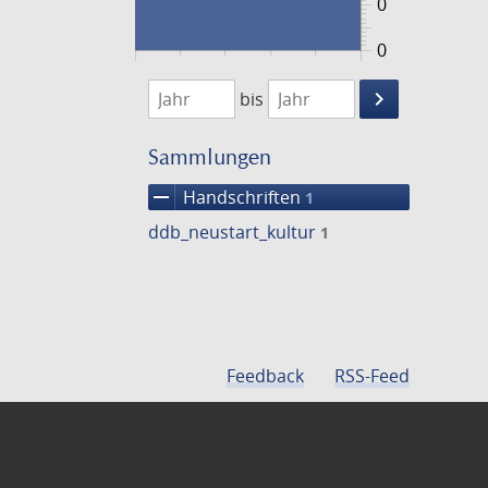
0
0
1474
1475
keyboard_arrow_right
bis
Suche
einschränke
Sammlungen
remove
Handschriften
1
ddb_neustart_kultur
1
Feedback
RSS-Feed