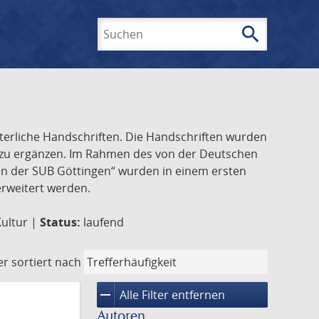
search
Suchen
lterliche Handschriften. Die Handschriften wurden
k zu ergänzen. Im Rahmen des von der Deutschen
ften der SUB Göttingen“ wurden in einem ersten
 erweitert werden.
Kultur |
Status:
laufend
er
sortiert nach
remove
Alle Filter entfernen
Autoren