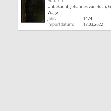
Autoren
Unbekannt; Johannes von Buch; Go
Wage
Jahr:
1474
Importdatum:
17.03.2022