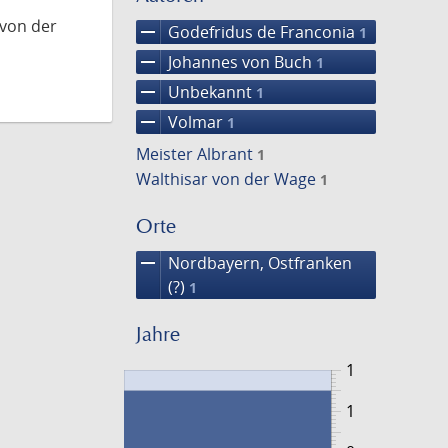
 von der
remove
Godefridus de Franconia
1
remove
Johannes von Buch
1
remove
Unbekannt
1
remove
Volmar
1
Meister Albrant
1
Walthisar von der Wage
1
Orte
remove
Nordbayern, Ostfranken
(?)
1
Jahre
1
1