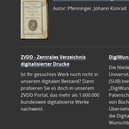
Autor: Pfenninger, Johann Konrad
ZVDD - Zentrales Verzeichnis
DigiWun
digitalisierter Drucke
Die Nied
Ist Ihr gesuchtes Werk noch nicht in
Universit
unserem digitalen Bestand? Dann
(SUB) bie
probieren Sie es doch in unserem
„DigiWun
ZVDD Portal, das mehr als 1.600.000
Patenscha
bundesweit digitalisierte Werke
von Büch
nachweist.
Übernehm
die Digit
Wunschb