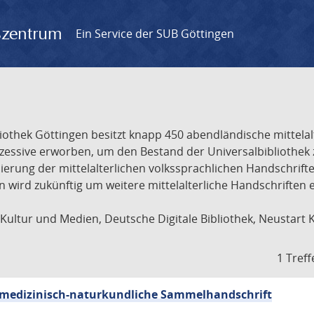
gszentrum
Ein Service der SUB Göttingen
liothek Göttingen besitzt knapp 450 abendländische mittela
ukzessive erworben, um den Bestand der Universalbibliothe
lisierung der mittelalterlichen volkssprachlichen Handschri
ion wird zukünftig um weitere mittelalterliche Handschriften
ultur und Medien, Deutsche Digitale Bibliothek, Neustart 
1 Treff
sch-medizinisch-naturkundliche Sammelhandschrift