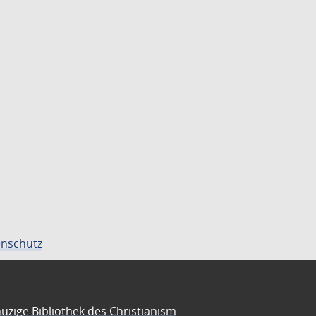
nschutz
üzige Bibliothek des Christianism