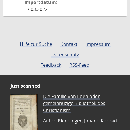
Importdatum:
17.03.2022
Hilfe zur Suche
Kontakt
Impressum
Datenschutz
Feedback
RSS-Feed
Just scanned
Die Familie von Eden oder
gemeinnüzige Bibliothek des
Christianism
Autor: Pfenninger, Johann Konrad