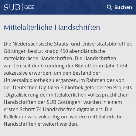
search
Suchen
GDZ
Mittelalterliche Handschriften
Die Niedersächsische Staats- und Universitätsbibliothek
Göttingen besitzt knapp 450 abendländische
mittelalterliche Handschriften. Die Handschriften
wurden seit der Gründung der Bibliothek im Jahr 1734
sukzessive erworben, um den Bestand der
Universalbibliothek zu ergänzen. Im Rahmen des von
der Deutschen Digitalen Bibliothek geförderten Projekts
„Digitalisierung der mittelalterlichen volkssprachlichen
Handschriften der SUB Göttingen“ wurden in einem
ersten Schritt 74 Handschriften digitalisiert. Die
Kollektion wird zukünftig um weitere mittelalterliche
Handschriften erweitert werden.