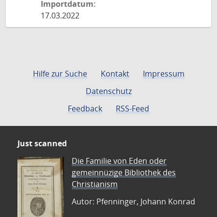
Importdatum:
17.03.2022
Hilfe zur Suche
Kontakt
Impressum
Datenschutz
Feedback
RSS-Feed
Just scanned
Die Familie von Eden oder
gemeinnüzige Bibliothek des
Christianism
Autor: Pfenninger, Johann Konrad