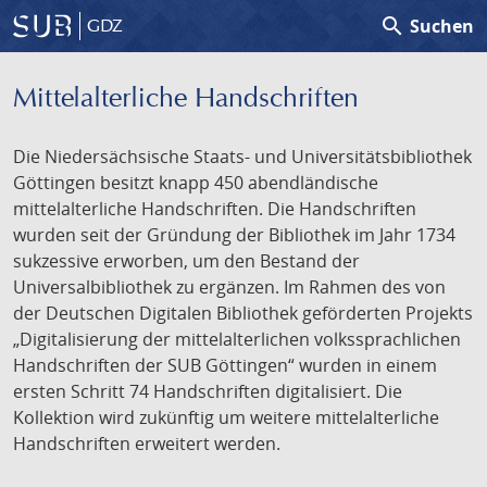
search
Suchen
GDZ
Mittelalterliche Handschriften
Die Niedersächsische Staats- und Universitätsbibliothek
Göttingen besitzt knapp 450 abendländische
mittelalterliche Handschriften. Die Handschriften
wurden seit der Gründung der Bibliothek im Jahr 1734
sukzessive erworben, um den Bestand der
Universalbibliothek zu ergänzen. Im Rahmen des von
der Deutschen Digitalen Bibliothek geförderten Projekts
„Digitalisierung der mittelalterlichen volkssprachlichen
Handschriften der SUB Göttingen“ wurden in einem
ersten Schritt 74 Handschriften digitalisiert. Die
Kollektion wird zukünftig um weitere mittelalterliche
Handschriften erweitert werden.