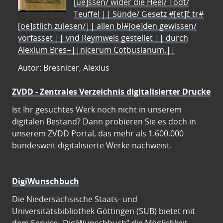
[ue]ssen/ wider die Heel/ Todt/
Teuffel || Sünde/ Gesetz #[et]c̃ tr#
[oe]stlich zulesen/|| allen bl#[oe]den gewissen/
vorfasset || vnd Reymweis gestellet || durch
Alexium Bres=||nicerum Cotbusianum.||
Autor: Bresnicer, Alexius
ZVDD - Zentrales Verzeichnis digitalisierter Drucke
Ist Ihr gesuchtes Werk noch nicht in unserem
digitalen Bestand? Dann probieren Sie es doch in
unserem ZVDD Portal, das mehr als 1.600.000
bundesweit digitalisierte Werke nachweist.
DigiWunschbuch
Die Niedersächsische Staats- und
Universitätsbibliothek Göttingen (SUB) bietet mit