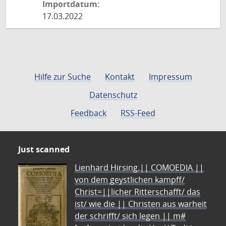
Importdatum:
17.03.2022
Hilfe zur Suche
Kontakt
Impressum
Datenschutz
Feedback
RSS-Feed
Just scanned
Lienhard Hirsing.|| COMOEDIA ||
von dem geystlichen kampff/
Christ=||licher Ritterschafft/ das
ist/ wie die || Christen aus warheit
der schrifft/ sich legen || m#