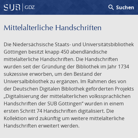
search
Suchen
GDZ
Mittelalterliche Handschriften
Die Niedersächsische Staats- und Universitätsbibliothek
Göttingen besitzt knapp 450 abendländische
mittelalterliche Handschriften. Die Handschriften
wurden seit der Gründung der Bibliothek im Jahr 1734
sukzessive erworben, um den Bestand der
Universalbibliothek zu ergänzen. Im Rahmen des von
der Deutschen Digitalen Bibliothek geförderten Projekts
„Digitalisierung der mittelalterlichen volkssprachlichen
Handschriften der SUB Göttingen“ wurden in einem
ersten Schritt 74 Handschriften digitalisiert. Die
Kollektion wird zukünftig um weitere mittelalterliche
Handschriften erweitert werden.