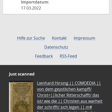
Importdatum:
17.03.2022
Hilfe zur Suche
Kontakt
Impressum
Datenschutz
Feedback
RSS-Feed
Just scanned
Lienhard Hirsing.|| COMOEDIA ||
von dem geystlichen kampff/
Christ=||licher Ritterschafft/ das
ist/ wie die || Christen aus warheit
der schrifft/ sich legen || m#