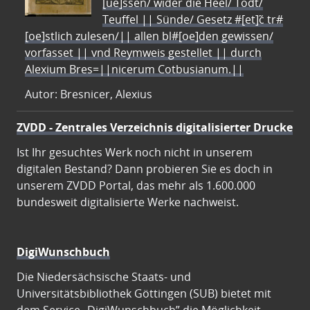
[ue]ssen/ wider die Heel/ Todt/
Teuffel || Sünde/ Gesetz #[et]c̃ tr#
[oe]stlich zulesen/|| allen bl#[oe]den gewissen/
vorfasset || vnd Reymweis gestellet || durch
Alexium Bres=||nicerum Cotbusianum.||
Autor: Bresnicer, Alexius
ZVDD - Zentrales Verzeichnis digitalisierter Drucke
Ist Ihr gesuchtes Werk noch nicht in unserem
digitalen Bestand? Dann probieren Sie es doch in
unserem ZVDD Portal, das mehr als 1.600.000
bundesweit digitalisierte Werke nachweist.
DigiWunschbuch
Die Niedersächsische Staats- und
Universitätsbibliothek Göttingen (SUB) bietet mit