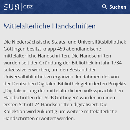
search
Suchen
GDZ
Mittelalterliche Handschriften
Die Niedersächsische Staats- und Universitätsbibliothek
Göttingen besitzt knapp 450 abendländische
mittelalterliche Handschriften. Die Handschriften
wurden seit der Gründung der Bibliothek im Jahr 1734
sukzessive erworben, um den Bestand der
Universalbibliothek zu ergänzen. Im Rahmen des von
der Deutschen Digitalen Bibliothek geförderten Projekts
„Digitalisierung der mittelalterlichen volkssprachlichen
Handschriften der SUB Göttingen“ wurden in einem
ersten Schritt 74 Handschriften digitalisiert. Die
Kollektion wird zukünftig um weitere mittelalterliche
Handschriften erweitert werden.