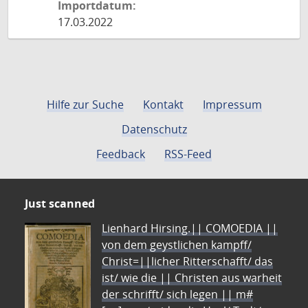
Importdatum:
17.03.2022
Hilfe zur Suche
Kontakt
Impressum
Datenschutz
Feedback
RSS-Feed
Just scanned
Lienhard Hirsing.|| COMOEDIA ||
von dem geystlichen kampff/
Christ=||licher Ritterschafft/ das
ist/ wie die || Christen aus warheit
der schrifft/ sich legen || m#