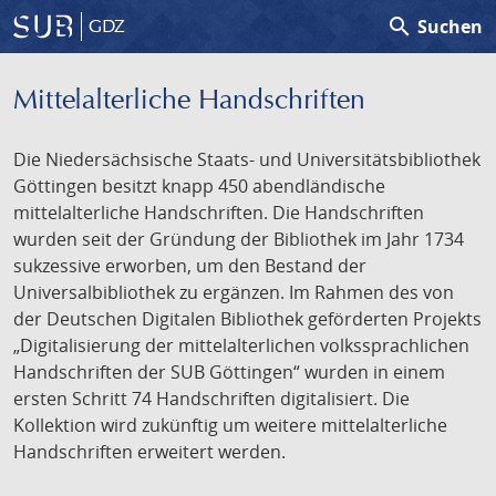
search
Suchen
GDZ
Mittelalterliche Handschriften
Die Niedersächsische Staats- und Universitätsbibliothek
Göttingen besitzt knapp 450 abendländische
mittelalterliche Handschriften. Die Handschriften
wurden seit der Gründung der Bibliothek im Jahr 1734
sukzessive erworben, um den Bestand der
Universalbibliothek zu ergänzen. Im Rahmen des von
der Deutschen Digitalen Bibliothek geförderten Projekts
„Digitalisierung der mittelalterlichen volkssprachlichen
Handschriften der SUB Göttingen“ wurden in einem
ersten Schritt 74 Handschriften digitalisiert. Die
Kollektion wird zukünftig um weitere mittelalterliche
Handschriften erweitert werden.