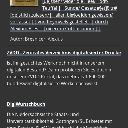
[ue]ssen/ wider die Heel/ Todt/
Teuffel || Sünde/ Gesetz #[et]c̃ tr#
[oe]stlich zulesen/|| allen bl#[oe]den gewissen/
vorfasset || vnd Reymweis gestellet || durch
Alexium Bres=||nicerum Cotbusianum.||
Autor: Bresnicer, Alexius
ZVDD - Zentrales Verzeichnis digitalisierter Drucke
Ist Ihr gesuchtes Werk noch nicht in unserem
digitalen Bestand? Dann probieren Sie es doch in
unserem ZVDD Portal, das mehr als 1.600.000
bundesweit digitalisierte Werke nachweist.
DigiWunschbuch
Die Niedersächsische Staats- und
Universitätsbibliothek Göttingen (SUB) bietet mit