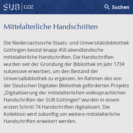
search
Suchen
GDZ
Mittelalterliche Handschriften
Die Niedersächsische Staats- und Universitätsbibliothek
Göttingen besitzt knapp 450 abendländische
mittelalterliche Handschriften. Die Handschriften
wurden seit der Gründung der Bibliothek im Jahr 1734
sukzessive erworben, um den Bestand der
Universalbibliothek zu ergänzen. Im Rahmen des von
der Deutschen Digitalen Bibliothek geförderten Projekts
„Digitalisierung der mittelalterlichen volkssprachlichen
Handschriften der SUB Göttingen“ wurden in einem
ersten Schritt 74 Handschriften digitalisiert. Die
Kollektion wird zukünftig um weitere mittelalterliche
Handschriften erweitert werden.