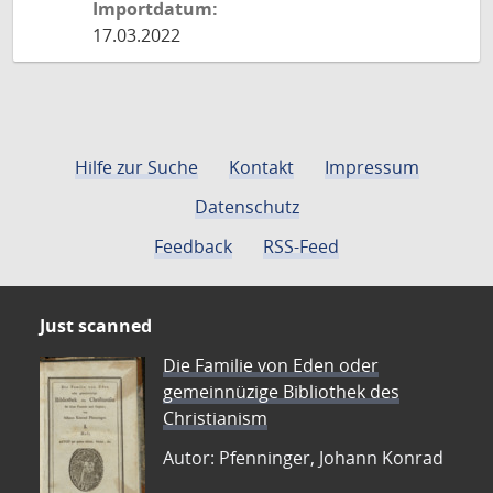
Importdatum:
17.03.2022
Hilfe zur Suche
Kontakt
Impressum
Datenschutz
Feedback
RSS-Feed
Just scanned
Die Familie von Eden oder
gemeinnüzige Bibliothek des
Christianism
Autor: Pfenninger, Johann Konrad