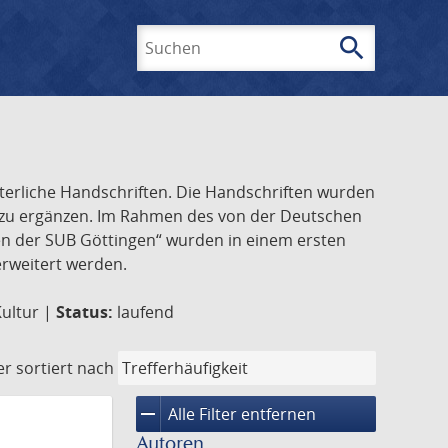
search
Suchen
lterliche Handschriften. Die Handschriften wurden
k zu ergänzen. Im Rahmen des von der Deutschen
ften der SUB Göttingen“ wurden in einem ersten
 erweitert werden.
Kultur |
Status:
laufend
er
sortiert nach
remove
Alle Filter entfernen
Autoren