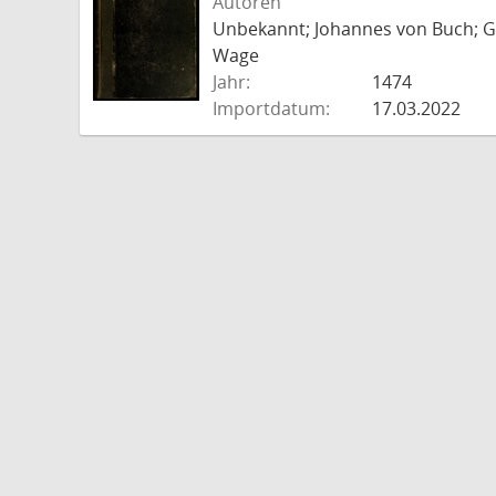
Autoren
Unbekannt; Johannes von Buch; Go
Wage
Jahr:
1474
Importdatum:
17.03.2022