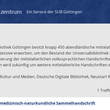
gszentrum
Ein Service der SUB Göttingen
liothek Göttingen besitzt knapp 450 abendländische mittela
ukzessive erworben, um den Bestand der Universalbibliothe
lisierung der mittelalterlichen volkssprachlichen Handschri
ion wird zukünftig um weitere mittelalterliche Handschriften
ultur und Medien, Deutsche Digitale Bibliothek, Neustart 
1 Treff
sch-medizinisch-naturkundliche Sammelhandschrift