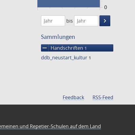
0
1474
1475
keyboard_arrow_right
bis
Suche
einschränke
Sammlungen
remove
Handschriften
1
ddb_neustart_kultur
1
Feedback
RSS-Feed
emeinen und Repetier-Schulen auf dem Land