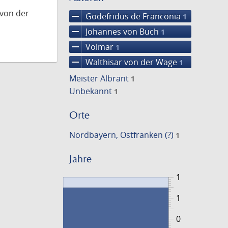
 von der
remove
Godefridus de Franconia
1
remove
Johannes von Buch
1
remove
Volmar
1
remove
Walthisar von der Wage
1
Meister Albrant
1
Unbekannt
1
Orte
Nordbayern, Ostfranken (?)
1
Jahre
1
1
0