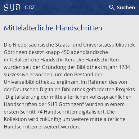
search
Suchen
GDZ
Mittelalterliche Handschriften
Die Niedersächsische Staats- und Universitätsbibliothek
Göttingen besitzt knapp 450 abendländische
mittelalterliche Handschriften. Die Handschriften
wurden seit der Gründung der Bibliothek im Jahr 1734
sukzessive erworben, um den Bestand der
Universalbibliothek zu ergänzen. Im Rahmen des von
der Deutschen Digitalen Bibliothek geförderten Projekts
„Digitalisierung der mittelalterlichen volkssprachlichen
Handschriften der SUB Göttingen“ wurden in einem
ersten Schritt 74 Handschriften digitalisiert. Die
Kollektion wird zukünftig um weitere mittelalterliche
Handschriften erweitert werden.