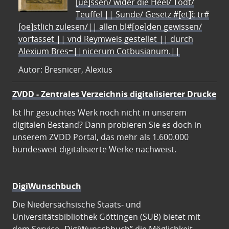
[ue]ssen/ wider die Heel/ Todt/
Teuffel || Sünde/ Gesetz #[et]c̃ tr#
[oe]stlich zulesen/|| allen bl#[oe]den gewissen/
vorfasset || vnd Reymweis gestellet || durch
Alexium Bres=||nicerum Cotbusianum.||
Autor: Bresnicer, Alexius
ZVDD - Zentrales Verzeichnis digitalisierter Drucke
Ist Ihr gesuchtes Werk noch nicht in unserem
digitalen Bestand? Dann probieren Sie es doch in
unserem ZVDD Portal, das mehr als 1.600.000
bundesweit digitalisierte Werke nachweist.
DigiWunschbuch
Die Niedersächsische Staats- und
Universitätsbibliothek Göttingen (SUB) bietet mit