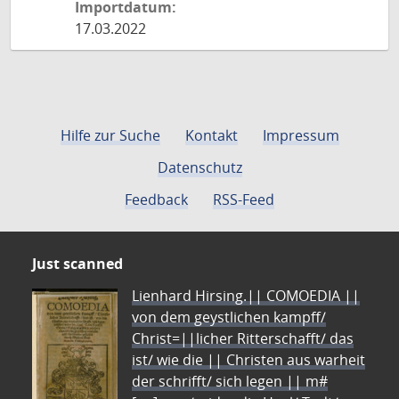
Importdatum:
17.03.2022
Hilfe zur Suche
Kontakt
Impressum
Datenschutz
Feedback
RSS-Feed
Just scanned
Lienhard Hirsing.|| COMOEDIA ||
von dem geystlichen kampff/
Christ=||licher Ritterschafft/ das
ist/ wie die || Christen aus warheit
der schrifft/ sich legen || m#