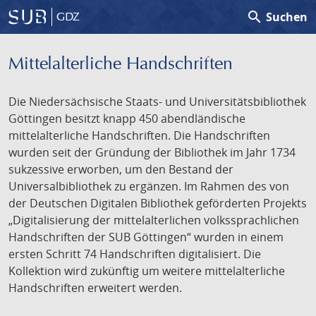
search
Suchen
GDZ
Mittelalterliche Handschriften
Die Niedersächsische Staats- und Universitätsbibliothek
Göttingen besitzt knapp 450 abendländische
mittelalterliche Handschriften. Die Handschriften
wurden seit der Gründung der Bibliothek im Jahr 1734
sukzessive erworben, um den Bestand der
Universalbibliothek zu ergänzen. Im Rahmen des von
der Deutschen Digitalen Bibliothek geförderten Projekts
„Digitalisierung der mittelalterlichen volkssprachlichen
Handschriften der SUB Göttingen“ wurden in einem
ersten Schritt 74 Handschriften digitalisiert. Die
Kollektion wird zukünftig um weitere mittelalterliche
Handschriften erweitert werden.