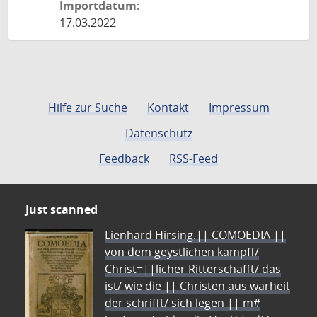
Importdatum:
17.03.2022
Hilfe zur Suche
Kontakt
Impressum
Datenschutz
Feedback
RSS-Feed
Just scanned
Lienhard Hirsing.|| COMOEDIA ||
von dem geystlichen kampff/
Christ=||licher Ritterschafft/ das
ist/ wie die || Christen aus warheit
der schrifft/ sich legen || m#