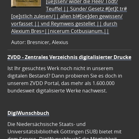
[ue]ssen/ wider die Heel/ Todt/
Teuffel || Sünde/ Gesetz #[et]c̃ tr#
[oe]stlich zulesen/|| allen bl#[oe]den gewissen/
vorfasset || vnd Reymweis gestellet || durch
Alexium Bres=||nicerum Cotbusianum.||
Autor: Bresnicer, Alexius
ZVDD - Zentrales Verzeichnis digitalisierter Drucke
Ist Ihr gesuchtes Werk noch nicht in unserem
digitalen Bestand? Dann probieren Sie es doch in
unserem ZVDD Portal, das mehr als 1.600.000
bundesweit digitalisierte Werke nachweist.
DigiWunschbuch
Die Niedersächsische Staats- und
Universitätsbibliothek Göttingen (SUB) bietet mit