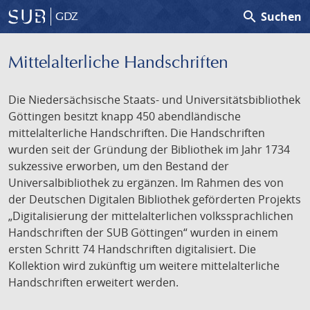
search
Suchen
GDZ
Mittelalterliche Handschriften
Die Niedersächsische Staats- und Universitätsbibliothek
Göttingen besitzt knapp 450 abendländische
mittelalterliche Handschriften. Die Handschriften
wurden seit der Gründung der Bibliothek im Jahr 1734
sukzessive erworben, um den Bestand der
Universalbibliothek zu ergänzen. Im Rahmen des von
der Deutschen Digitalen Bibliothek geförderten Projekts
„Digitalisierung der mittelalterlichen volkssprachlichen
Handschriften der SUB Göttingen“ wurden in einem
ersten Schritt 74 Handschriften digitalisiert. Die
Kollektion wird zukünftig um weitere mittelalterliche
Handschriften erweitert werden.