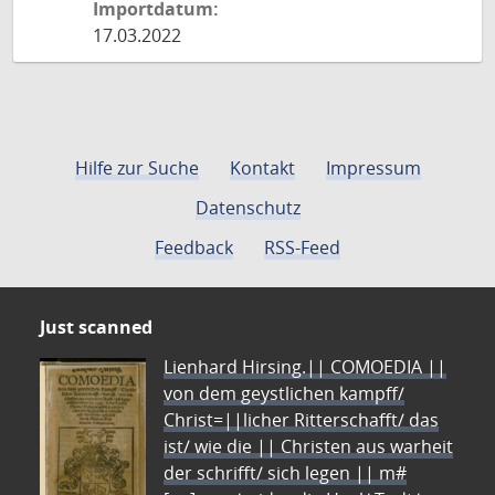
Importdatum:
17.03.2022
Hilfe zur Suche
Kontakt
Impressum
Datenschutz
Feedback
RSS-Feed
Just scanned
Lienhard Hirsing.|| COMOEDIA ||
von dem geystlichen kampff/
Christ=||licher Ritterschafft/ das
ist/ wie die || Christen aus warheit
der schrifft/ sich legen || m#