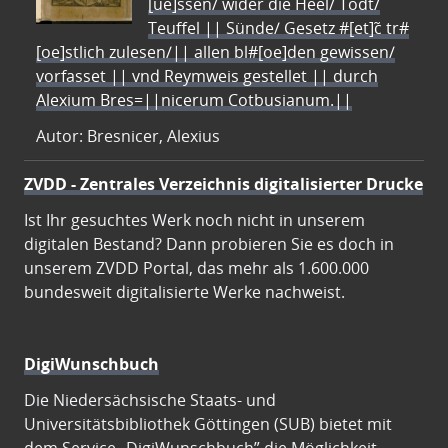
[ue]ssen/ wider die Heel/ Todt/
Teuffel || Sünde/ Gesetz #[et]c̃ tr#
[oe]stlich zulesen/|| allen bl#[oe]den gewissen/
vorfasset || vnd Reymweis gestellet || durch
Alexium Bres=||nicerum Cotbusianum.||
Autor: Bresnicer, Alexius
ZVDD - Zentrales Verzeichnis digitalisierter Drucke
Ist Ihr gesuchtes Werk noch nicht in unserem
digitalen Bestand? Dann probieren Sie es doch in
unserem ZVDD Portal, das mehr als 1.600.000
bundesweit digitalisierte Werke nachweist.
DigiWunschbuch
Die Niedersächsische Staats- und
Universitätsbibliothek Göttingen (SUB) bietet mit