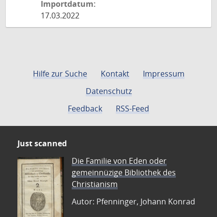
Importdatum:
17.03.2022
Hilfe zur Suche
Kontakt
Impressum
Datenschutz
Feedback
RSS-Feed
Just scanned
Die Familie von Eden oder
gemeinnüzige Bibliothek des
Christianism
Autor: Pfenninger, Johann Konrad