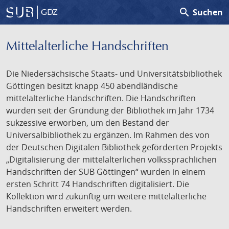
search
Suchen
GDZ
Mittelalterliche Handschriften
Die Niedersächsische Staats- und Universitätsbibliothek
Göttingen besitzt knapp 450 abendländische
mittelalterliche Handschriften. Die Handschriften
wurden seit der Gründung der Bibliothek im Jahr 1734
sukzessive erworben, um den Bestand der
Universalbibliothek zu ergänzen. Im Rahmen des von
der Deutschen Digitalen Bibliothek geförderten Projekts
„Digitalisierung der mittelalterlichen volkssprachlichen
Handschriften der SUB Göttingen“ wurden in einem
ersten Schritt 74 Handschriften digitalisiert. Die
Kollektion wird zukünftig um weitere mittelalterliche
Handschriften erweitert werden.