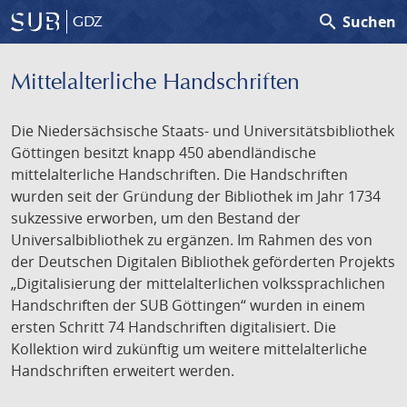
search
Suchen
GDZ
Mittelalterliche Handschriften
Die Niedersächsische Staats- und Universitätsbibliothek
Göttingen besitzt knapp 450 abendländische
mittelalterliche Handschriften. Die Handschriften
wurden seit der Gründung der Bibliothek im Jahr 1734
sukzessive erworben, um den Bestand der
Universalbibliothek zu ergänzen. Im Rahmen des von
der Deutschen Digitalen Bibliothek geförderten Projekts
„Digitalisierung der mittelalterlichen volkssprachlichen
Handschriften der SUB Göttingen“ wurden in einem
ersten Schritt 74 Handschriften digitalisiert. Die
Kollektion wird zukünftig um weitere mittelalterliche
Handschriften erweitert werden.