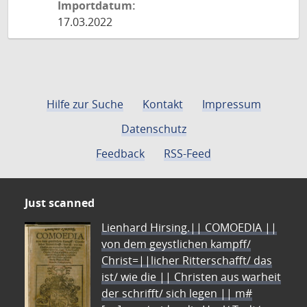
Importdatum:
17.03.2022
Hilfe zur Suche
Kontakt
Impressum
Datenschutz
Feedback
RSS-Feed
Just scanned
Lienhard Hirsing.|| COMOEDIA ||
von dem geystlichen kampff/
Christ=||licher Ritterschafft/ das
ist/ wie die || Christen aus warheit
der schrifft/ sich legen || m#