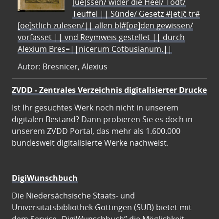
[ue]ssen/ wider die Heel/ Todt/
Teuffel || Sünde/ Gesetz #[et]c̃ tr#
[oe]stlich zulesen/|| allen bl#[oe]den gewissen/
vorfasset || vnd Reymweis gestellet || durch
Alexium Bres=||nicerum Cotbusianum.||
Autor: Bresnicer, Alexius
ZVDD - Zentrales Verzeichnis digitalisierter Drucke
Ist Ihr gesuchtes Werk noch nicht in unserem
digitalen Bestand? Dann probieren Sie es doch in
unserem ZVDD Portal, das mehr als 1.600.000
bundesweit digitalisierte Werke nachweist.
DigiWunschbuch
Die Niedersächsische Staats- und
Universitätsbibliothek Göttingen (SUB) bietet mit