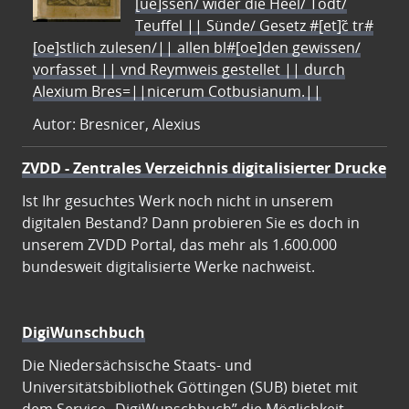
[ue]ssen/ wider die Heel/ Todt/
Teuffel || Sünde/ Gesetz #[et]c̃ tr#
[oe]stlich zulesen/|| allen bl#[oe]den gewissen/
vorfasset || vnd Reymweis gestellet || durch
Alexium Bres=||nicerum Cotbusianum.||
Autor: Bresnicer, Alexius
ZVDD - Zentrales Verzeichnis digitalisierter Drucke
Ist Ihr gesuchtes Werk noch nicht in unserem
digitalen Bestand? Dann probieren Sie es doch in
unserem ZVDD Portal, das mehr als 1.600.000
bundesweit digitalisierte Werke nachweist.
DigiWunschbuch
Die Niedersächsische Staats- und
Universitätsbibliothek Göttingen (SUB) bietet mit