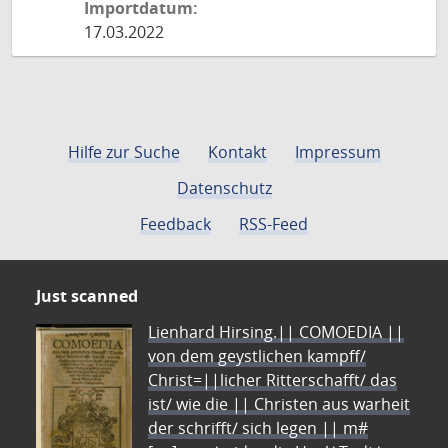
Importdatum:
17.03.2022
Hilfe zur Suche
Kontakt
Impressum
Datenschutz
Feedback
RSS-Feed
Just scanned
Lienhard Hirsing.|| COMOEDIA ||
von dem geystlichen kampff/
Christ=||licher Ritterschafft/ das
ist/ wie die || Christen aus warheit
der schrifft/ sich legen || m#