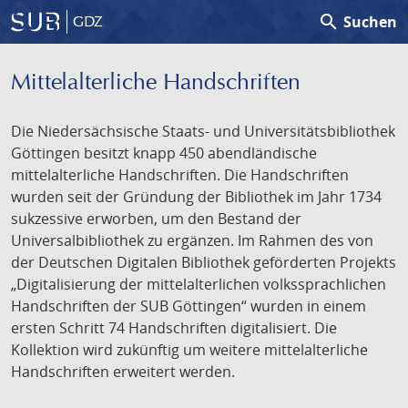
search
Suchen
GDZ
Mittelalterliche Handschriften
Die Niedersächsische Staats- und Universitätsbibliothek
Göttingen besitzt knapp 450 abendländische
mittelalterliche Handschriften. Die Handschriften
wurden seit der Gründung der Bibliothek im Jahr 1734
sukzessive erworben, um den Bestand der
Universalbibliothek zu ergänzen. Im Rahmen des von
der Deutschen Digitalen Bibliothek geförderten Projekts
„Digitalisierung der mittelalterlichen volkssprachlichen
Handschriften der SUB Göttingen“ wurden in einem
ersten Schritt 74 Handschriften digitalisiert. Die
Kollektion wird zukünftig um weitere mittelalterliche
Handschriften erweitert werden.