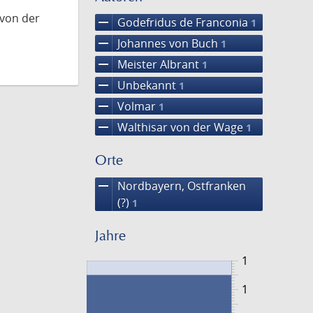
 von der
remove
Godefridus de Franconia
1
remove
Johannes von Buch
1
remove
Meister Albrant
1
remove
Unbekannt
1
remove
Volmar
1
remove
Walthisar von der Wage
1
Orte
remove
Nordbayern, Ostfranken
(?)
1
Jahre
1
1