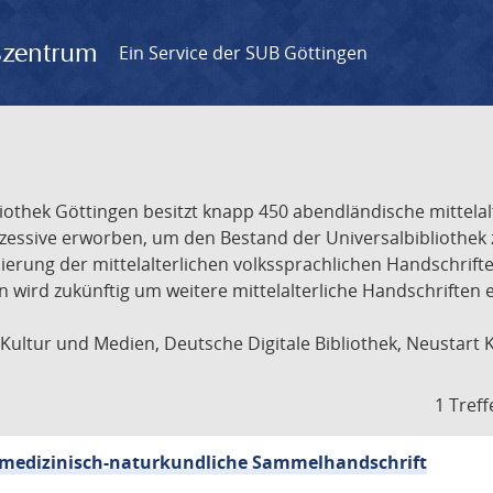
gszentrum
Ein Service der SUB Göttingen
liothek Göttingen besitzt knapp 450 abendländische mittela
ukzessive erworben, um den Bestand der Universalbibliothe
lisierung der mittelalterlichen volkssprachlichen Handschri
ion wird zukünftig um weitere mittelalterliche Handschriften
ultur und Medien, Deutsche Digitale Bibliothek, Neustart 
1 Treff
sch-medizinisch-naturkundliche Sammelhandschrift