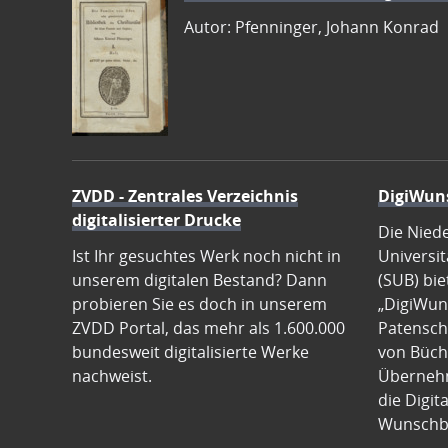
Autor: Pfenninger, Johann Konrad
ZVDD - Zentrales Verzeichnis
DigiWun
digitalisierter Drucke
Die Nied
Ist Ihr gesuchtes Werk noch nicht in
Universit
unserem digitalen Bestand? Dann
(SUB) bie
probieren Sie es doch in unserem
„DigiWun
ZVDD Portal, das mehr als 1.600.000
Patenscha
bundesweit digitalisierte Werke
von Büch
nachweist.
Übernehm
die Digit
Wunschb