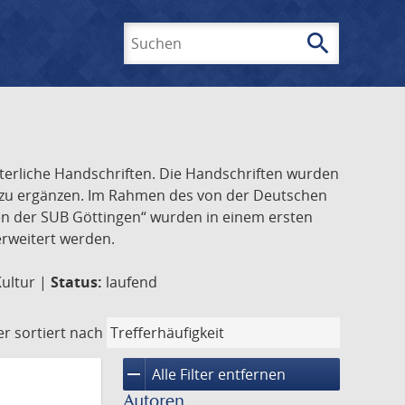
search
Suchen
lterliche Handschriften. Die Handschriften wurden
k zu ergänzen. Im Rahmen des von der Deutschen
ften der SUB Göttingen“ wurden in einem ersten
 erweitert werden.
Kultur |
Status:
laufend
er
sortiert nach
remove
Alle Filter entfernen
Autoren