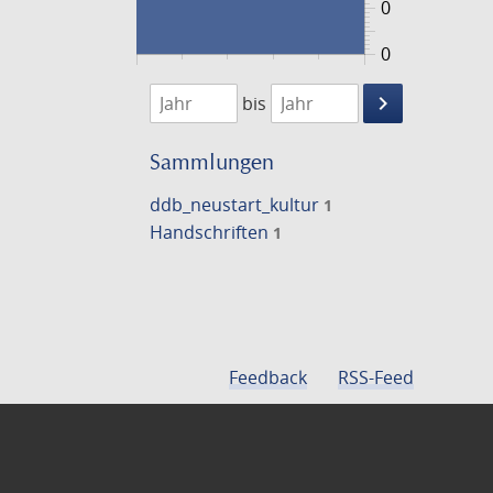
0
0
1474
1475
keyboard_arrow_right
bis
Suche
einschränke
Sammlungen
ddb_neustart_kultur
1
Handschriften
1
Feedback
RSS-Feed