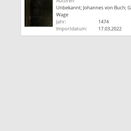
Autoren
Unbekannt; Johannes von Buch; Go
Wage
Jahr:
1474
Importdatum:
17.03.2022