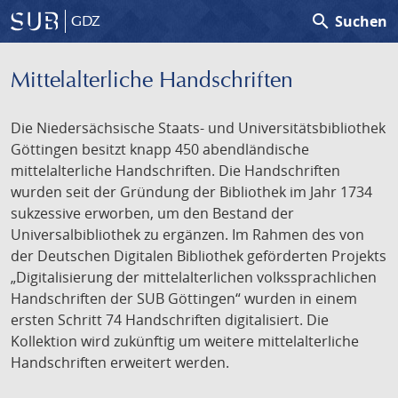
search
Suchen
GDZ
Mittelalterliche Handschriften
Die Niedersächsische Staats- und Universitätsbibliothek
Göttingen besitzt knapp 450 abendländische
mittelalterliche Handschriften. Die Handschriften
wurden seit der Gründung der Bibliothek im Jahr 1734
sukzessive erworben, um den Bestand der
Universalbibliothek zu ergänzen. Im Rahmen des von
der Deutschen Digitalen Bibliothek geförderten Projekts
„Digitalisierung der mittelalterlichen volkssprachlichen
Handschriften der SUB Göttingen“ wurden in einem
ersten Schritt 74 Handschriften digitalisiert. Die
Kollektion wird zukünftig um weitere mittelalterliche
Handschriften erweitert werden.