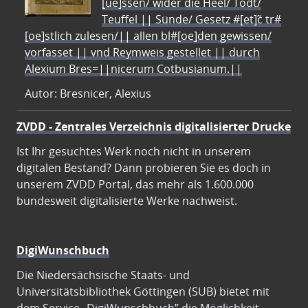
[ue]ssen/ wider die Heel/ Todt/
Teuffel || Sünde/ Gesetz #[et]c̃ tr#
[oe]stlich zulesen/|| allen bl#[oe]den gewissen/
vorfasset || vnd Reymweis gestellet || durch
Alexium Bres=||nicerum Cotbusianum.||
Autor: Bresnicer, Alexius
ZVDD - Zentrales Verzeichnis digitalisierter Drucke
Ist Ihr gesuchtes Werk noch nicht in unserem
digitalen Bestand? Dann probieren Sie es doch in
unserem ZVDD Portal, das mehr als 1.600.000
bundesweit digitalisierte Werke nachweist.
DigiWunschbuch
Die Niedersächsische Staats- und
Universitätsbibliothek Göttingen (SUB) bietet mit