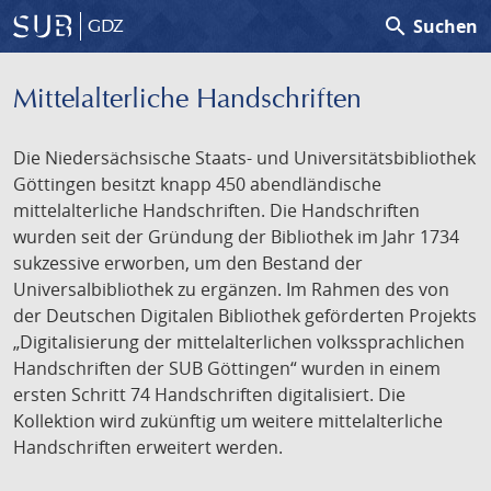
search
Suchen
GDZ
Mittelalterliche Handschriften
Die Niedersächsische Staats- und Universitätsbibliothek
Göttingen besitzt knapp 450 abendländische
mittelalterliche Handschriften. Die Handschriften
wurden seit der Gründung der Bibliothek im Jahr 1734
sukzessive erworben, um den Bestand der
Universalbibliothek zu ergänzen. Im Rahmen des von
der Deutschen Digitalen Bibliothek geförderten Projekts
„Digitalisierung der mittelalterlichen volkssprachlichen
Handschriften der SUB Göttingen“ wurden in einem
ersten Schritt 74 Handschriften digitalisiert. Die
Kollektion wird zukünftig um weitere mittelalterliche
Handschriften erweitert werden.