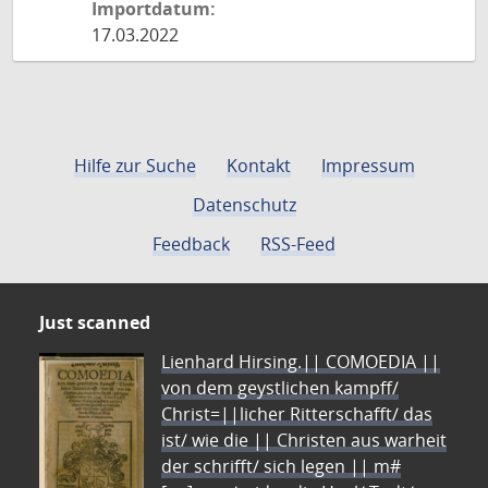
Importdatum:
17.03.2022
Hilfe zur Suche
Kontakt
Impressum
Datenschutz
Feedback
RSS-Feed
Just scanned
Lienhard Hirsing.|| COMOEDIA ||
von dem geystlichen kampff/
Christ=||licher Ritterschafft/ das
ist/ wie die || Christen aus warheit
der schrifft/ sich legen || m#