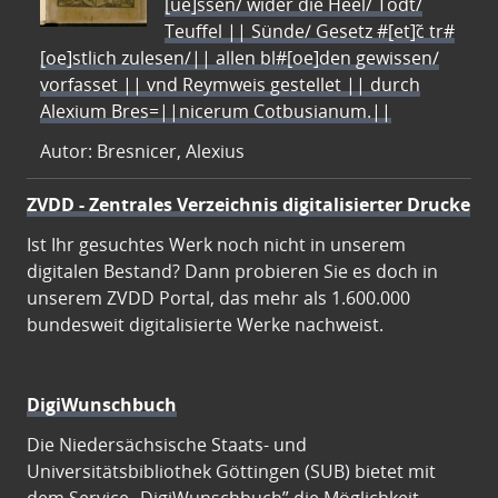
[ue]ssen/ wider die Heel/ Todt/
Teuffel || Sünde/ Gesetz #[et]c̃ tr#
[oe]stlich zulesen/|| allen bl#[oe]den gewissen/
vorfasset || vnd Reymweis gestellet || durch
Alexium Bres=||nicerum Cotbusianum.||
Autor: Bresnicer, Alexius
ZVDD - Zentrales Verzeichnis digitalisierter Drucke
Ist Ihr gesuchtes Werk noch nicht in unserem
digitalen Bestand? Dann probieren Sie es doch in
unserem ZVDD Portal, das mehr als 1.600.000
bundesweit digitalisierte Werke nachweist.
DigiWunschbuch
Die Niedersächsische Staats- und
Universitätsbibliothek Göttingen (SUB) bietet mit