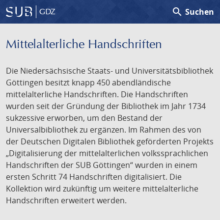
search
Suchen
GDZ
Mittelalterliche Handschriften
Die Niedersächsische Staats- und Universitätsbibliothek
Göttingen besitzt knapp 450 abendländische
mittelalterliche Handschriften. Die Handschriften
wurden seit der Gründung der Bibliothek im Jahr 1734
sukzessive erworben, um den Bestand der
Universalbibliothek zu ergänzen. Im Rahmen des von
der Deutschen Digitalen Bibliothek geförderten Projekts
„Digitalisierung der mittelalterlichen volkssprachlichen
Handschriften der SUB Göttingen“ wurden in einem
ersten Schritt 74 Handschriften digitalisiert. Die
Kollektion wird zukünftig um weitere mittelalterliche
Handschriften erweitert werden.