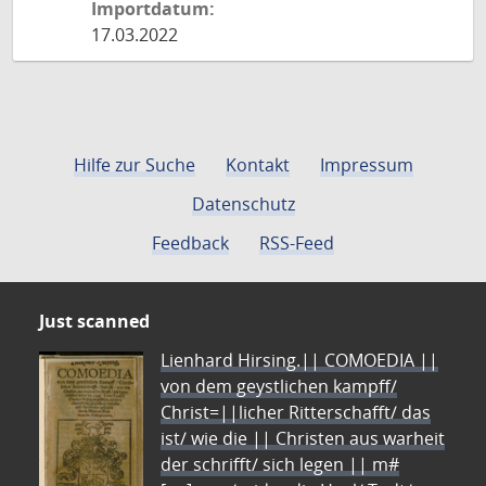
Importdatum:
17.03.2022
Hilfe zur Suche
Kontakt
Impressum
Datenschutz
Feedback
RSS-Feed
Just scanned
Lienhard Hirsing.|| COMOEDIA ||
von dem geystlichen kampff/
Christ=||licher Ritterschafft/ das
ist/ wie die || Christen aus warheit
der schrifft/ sich legen || m#