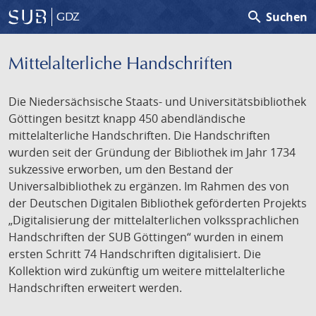
search
Suchen
GDZ
Mittelalterliche Handschriften
Die Niedersächsische Staats- und Universitätsbibliothek
Göttingen besitzt knapp 450 abendländische
mittelalterliche Handschriften. Die Handschriften
wurden seit der Gründung der Bibliothek im Jahr 1734
sukzessive erworben, um den Bestand der
Universalbibliothek zu ergänzen. Im Rahmen des von
der Deutschen Digitalen Bibliothek geförderten Projekts
„Digitalisierung der mittelalterlichen volkssprachlichen
Handschriften der SUB Göttingen“ wurden in einem
ersten Schritt 74 Handschriften digitalisiert. Die
Kollektion wird zukünftig um weitere mittelalterliche
Handschriften erweitert werden.