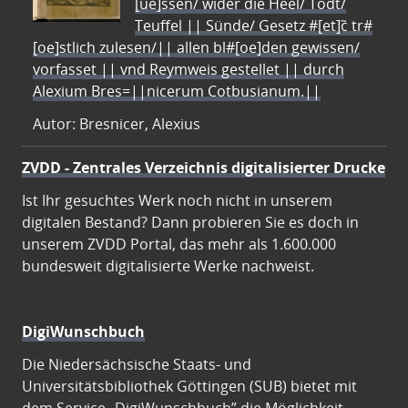
[ue]ssen/ wider die Heel/ Todt/
Teuffel || Sünde/ Gesetz #[et]c̃ tr#
[oe]stlich zulesen/|| allen bl#[oe]den gewissen/
vorfasset || vnd Reymweis gestellet || durch
Alexium Bres=||nicerum Cotbusianum.||
Autor: Bresnicer, Alexius
ZVDD - Zentrales Verzeichnis digitalisierter Drucke
Ist Ihr gesuchtes Werk noch nicht in unserem
digitalen Bestand? Dann probieren Sie es doch in
unserem ZVDD Portal, das mehr als 1.600.000
bundesweit digitalisierte Werke nachweist.
DigiWunschbuch
Die Niedersächsische Staats- und
Universitätsbibliothek Göttingen (SUB) bietet mit