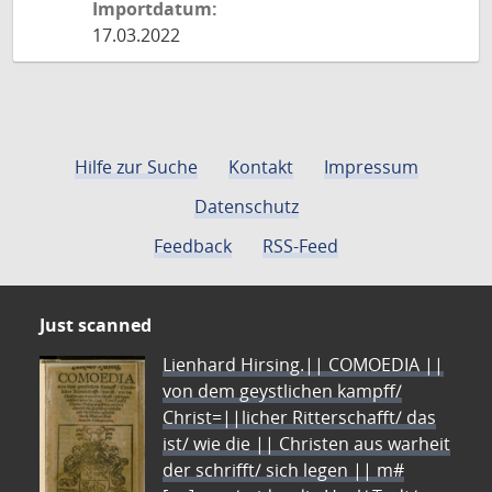
Importdatum:
17.03.2022
Hilfe zur Suche
Kontakt
Impressum
Datenschutz
Feedback
RSS-Feed
Just scanned
Lienhard Hirsing.|| COMOEDIA ||
von dem geystlichen kampff/
Christ=||licher Ritterschafft/ das
ist/ wie die || Christen aus warheit
der schrifft/ sich legen || m#