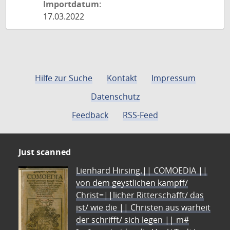
Importdatum:
17.03.2022
Hilfe zur Suche
Kontakt
Impressum
Datenschutz
Feedback
RSS-Feed
Just scanned
Lienhard Hirsing.|| COMOEDIA ||
von dem geystlichen kampff/
Christ=||licher Ritterschafft/ das
ist/ wie die || Christen aus warheit
der schrifft/ sich legen || m#