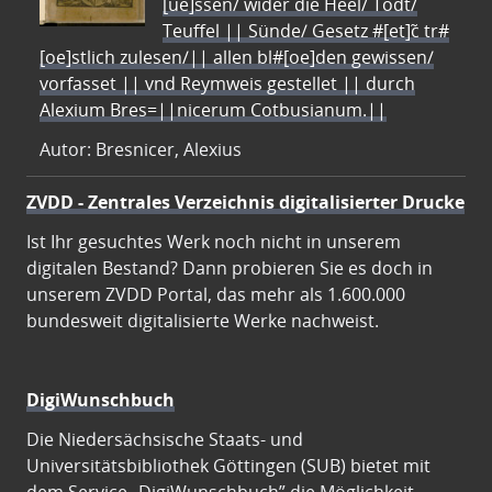
[ue]ssen/ wider die Heel/ Todt/
Teuffel || Sünde/ Gesetz #[et]c̃ tr#
[oe]stlich zulesen/|| allen bl#[oe]den gewissen/
vorfasset || vnd Reymweis gestellet || durch
Alexium Bres=||nicerum Cotbusianum.||
Autor: Bresnicer, Alexius
ZVDD - Zentrales Verzeichnis digitalisierter Drucke
Ist Ihr gesuchtes Werk noch nicht in unserem
digitalen Bestand? Dann probieren Sie es doch in
unserem ZVDD Portal, das mehr als 1.600.000
bundesweit digitalisierte Werke nachweist.
DigiWunschbuch
Die Niedersächsische Staats- und
Universitätsbibliothek Göttingen (SUB) bietet mit