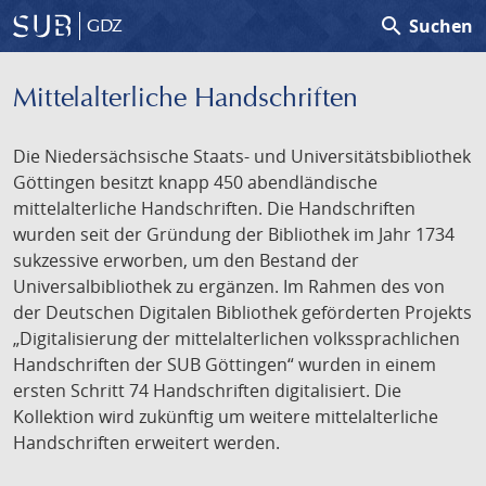
search
Suchen
GDZ
Mittelalterliche Handschriften
Die Niedersächsische Staats- und Universitätsbibliothek
Göttingen besitzt knapp 450 abendländische
mittelalterliche Handschriften. Die Handschriften
wurden seit der Gründung der Bibliothek im Jahr 1734
sukzessive erworben, um den Bestand der
Universalbibliothek zu ergänzen. Im Rahmen des von
der Deutschen Digitalen Bibliothek geförderten Projekts
„Digitalisierung der mittelalterlichen volkssprachlichen
Handschriften der SUB Göttingen“ wurden in einem
ersten Schritt 74 Handschriften digitalisiert. Die
Kollektion wird zukünftig um weitere mittelalterliche
Handschriften erweitert werden.