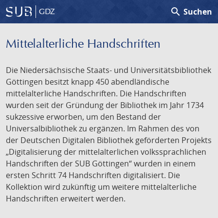
search
Suchen
GDZ
Mittelalterliche Handschriften
Die Niedersächsische Staats- und Universitätsbibliothek
Göttingen besitzt knapp 450 abendländische
mittelalterliche Handschriften. Die Handschriften
wurden seit der Gründung der Bibliothek im Jahr 1734
sukzessive erworben, um den Bestand der
Universalbibliothek zu ergänzen. Im Rahmen des von
der Deutschen Digitalen Bibliothek geförderten Projekts
„Digitalisierung der mittelalterlichen volkssprachlichen
Handschriften der SUB Göttingen“ wurden in einem
ersten Schritt 74 Handschriften digitalisiert. Die
Kollektion wird zukünftig um weitere mittelalterliche
Handschriften erweitert werden.