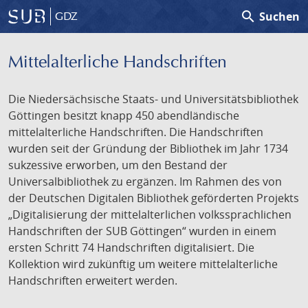
search
Suchen
GDZ
Mittelalterliche Handschriften
Die Niedersächsische Staats- und Universitätsbibliothek
Göttingen besitzt knapp 450 abendländische
mittelalterliche Handschriften. Die Handschriften
wurden seit der Gründung der Bibliothek im Jahr 1734
sukzessive erworben, um den Bestand der
Universalbibliothek zu ergänzen. Im Rahmen des von
der Deutschen Digitalen Bibliothek geförderten Projekts
„Digitalisierung der mittelalterlichen volkssprachlichen
Handschriften der SUB Göttingen“ wurden in einem
ersten Schritt 74 Handschriften digitalisiert. Die
Kollektion wird zukünftig um weitere mittelalterliche
Handschriften erweitert werden.