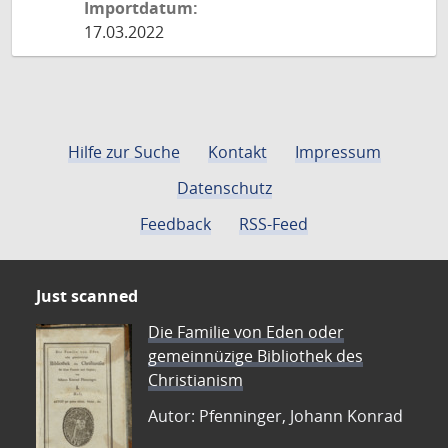
Importdatum:
17.03.2022
Hilfe zur Suche
Kontakt
Impressum
Datenschutz
Feedback
RSS-Feed
Just scanned
Die Familie von Eden oder
gemeinnüzige Bibliothek des
Christianism
Autor: Pfenninger, Johann Konrad