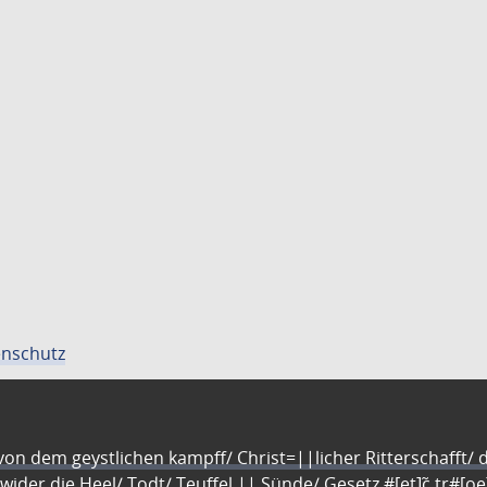
nschutz
n dem geystlichen kampff/ Christ=||licher Ritterschafft/ da
 wider die Heel/ Todt/ Teuffel || Sünde/ Gesetz #[et]c̃ tr#[o