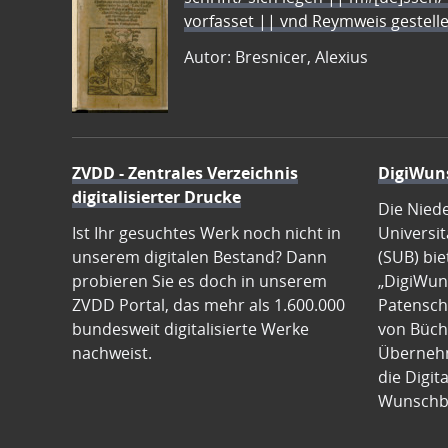
vorfasset || vnd Reymweis gestel
Autor: Bresnicer, Alexius
ZVDD - Zentrales Verzeichnis
DigiWun
digitalisierter Drucke
Die Nied
Ist Ihr gesuchtes Werk noch nicht in
Universit
unserem digitalen Bestand? Dann
(SUB) bie
probieren Sie es doch in unserem
„DigiWun
ZVDD Portal, das mehr als 1.600.000
Patenscha
bundesweit digitalisierte Werke
von Büch
nachweist.
Übernehm
die Digit
Wunschb