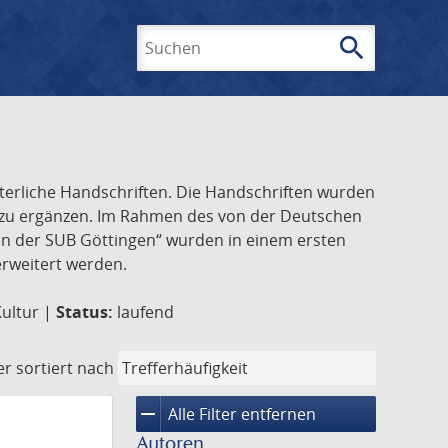
search
Suchen
lterliche Handschriften. Die Handschriften wurden
k zu ergänzen. Im Rahmen des von der Deutschen
ften der SUB Göttingen“ wurden in einem ersten
 erweitert werden.
Kultur |
Status:
laufend
er
sortiert nach
remove
Alle Filter entfernen
Autoren