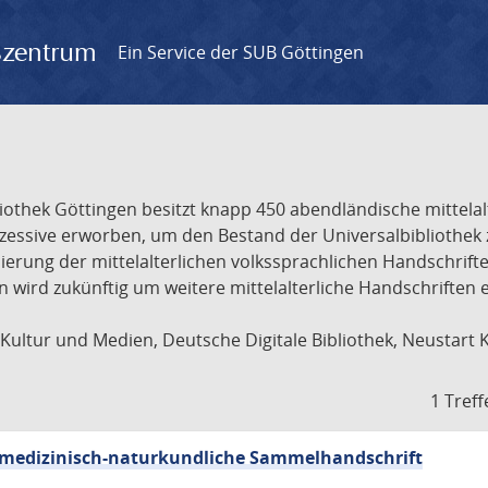
gszentrum
Ein Service der SUB Göttingen
liothek Göttingen besitzt knapp 450 abendländische mittela
ukzessive erworben, um den Bestand der Universalbibliothe
lisierung der mittelalterlichen volkssprachlichen Handschri
ion wird zukünftig um weitere mittelalterliche Handschriften
ultur und Medien, Deutsche Digitale Bibliothek, Neustart 
1 Treff
sch-medizinisch-naturkundliche Sammelhandschrift