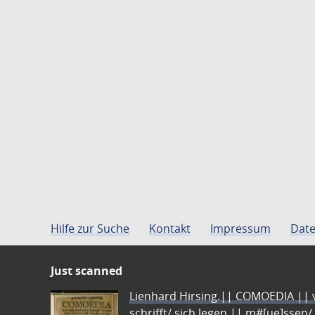
Hilfe zur Suche
Kontakt
Impressum
Date
Just scanned
Lienhard Hirsing.|| COMOEDIA || vo
schrifft/ sich legen || m#[ue]ssen/