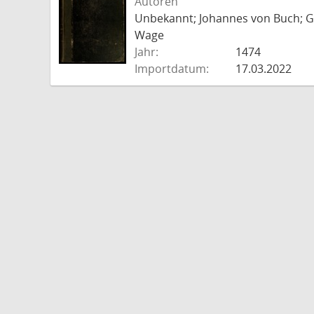
Autoren
Unbekannt; Johannes von Buch; Go
Wage
Jahr:
1474
Importdatum:
17.03.2022