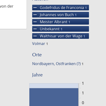
 von der
remove
Godefridus de Franconia
1
remove
Johannes von Buch
1
remove
Meister Albrant
1
remove
Unbekannt
1
remove
Walthisar von der Wage
1
Volmar
1
Orte
Nordbayern, Ostfranken (?)
1
Jahre
1
1
0