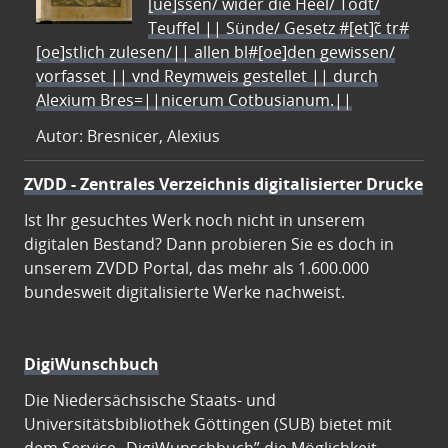
[ue]ssen/ wider die Heel/ Todt/
Teuffel || Sünde/ Gesetz #[et]c̃ tr#
[oe]stlich zulesen/|| allen bl#[oe]den gewissen/
vorfasset || vnd Reymweis gestellet || durch
Alexium Bres=||nicerum Cotbusianum.||
Autor: Bresnicer, Alexius
ZVDD - Zentrales Verzeichnis digitalisierter Drucke
Ist Ihr gesuchtes Werk noch nicht in unserem
digitalen Bestand? Dann probieren Sie es doch in
unserem ZVDD Portal, das mehr als 1.600.000
bundesweit digitalisierte Werke nachweist.
DigiWunschbuch
Die Niedersächsische Staats- und
Universitätsbibliothek Göttingen (SUB) bietet mit