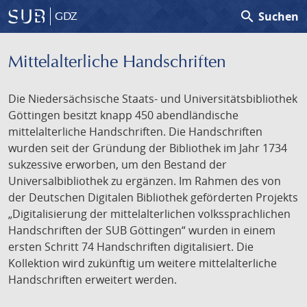
search
Suchen
GDZ
Mittelalterliche Handschriften
Die Niedersächsische Staats- und Universitätsbibliothek
Göttingen besitzt knapp 450 abendländische
mittelalterliche Handschriften. Die Handschriften
wurden seit der Gründung der Bibliothek im Jahr 1734
sukzessive erworben, um den Bestand der
Universalbibliothek zu ergänzen. Im Rahmen des von
der Deutschen Digitalen Bibliothek geförderten Projekts
„Digitalisierung der mittelalterlichen volkssprachlichen
Handschriften der SUB Göttingen“ wurden in einem
ersten Schritt 74 Handschriften digitalisiert. Die
Kollektion wird zukünftig um weitere mittelalterliche
Handschriften erweitert werden.