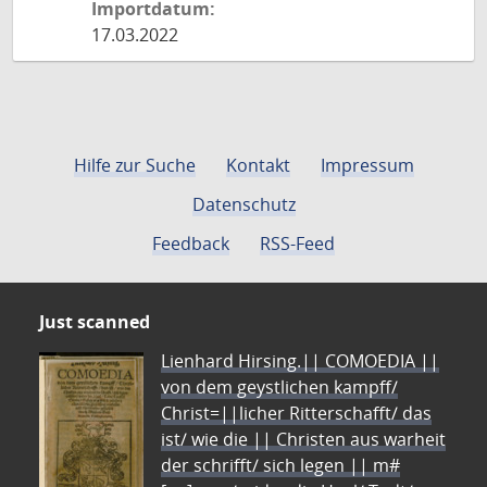
Importdatum:
17.03.2022
Hilfe zur Suche
Kontakt
Impressum
Datenschutz
Feedback
RSS-Feed
Just scanned
Lienhard Hirsing.|| COMOEDIA ||
von dem geystlichen kampff/
Christ=||licher Ritterschafft/ das
ist/ wie die || Christen aus warheit
der schrifft/ sich legen || m#