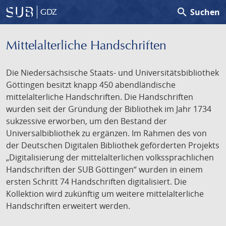
search
Suchen
GDZ
Mittelalterliche Handschriften
Die Niedersächsische Staats- und Universitätsbibliothek
Göttingen besitzt knapp 450 abendländische
mittelalterliche Handschriften. Die Handschriften
wurden seit der Gründung der Bibliothek im Jahr 1734
sukzessive erworben, um den Bestand der
Universalbibliothek zu ergänzen. Im Rahmen des von
der Deutschen Digitalen Bibliothek geförderten Projekts
„Digitalisierung der mittelalterlichen volkssprachlichen
Handschriften der SUB Göttingen“ wurden in einem
ersten Schritt 74 Handschriften digitalisiert. Die
Kollektion wird zukünftig um weitere mittelalterliche
Handschriften erweitert werden.