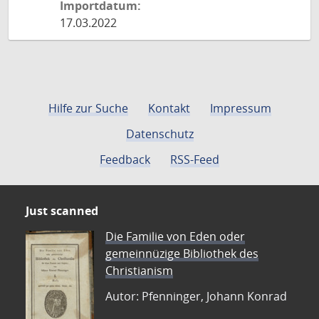
Importdatum:
17.03.2022
Hilfe zur Suche
Kontakt
Impressum
Datenschutz
Feedback
RSS-Feed
Just scanned
Die Familie von Eden oder
gemeinnüzige Bibliothek des
Christianism
Autor: Pfenninger, Johann Konrad