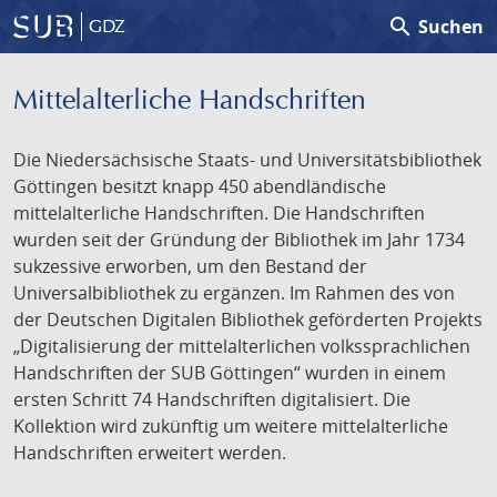
search
Suchen
GDZ
Mittelalterliche Handschriften
Die Niedersächsische Staats- und Universitätsbibliothek
Göttingen besitzt knapp 450 abendländische
mittelalterliche Handschriften. Die Handschriften
wurden seit der Gründung der Bibliothek im Jahr 1734
sukzessive erworben, um den Bestand der
Universalbibliothek zu ergänzen. Im Rahmen des von
der Deutschen Digitalen Bibliothek geförderten Projekts
„Digitalisierung der mittelalterlichen volkssprachlichen
Handschriften der SUB Göttingen“ wurden in einem
ersten Schritt 74 Handschriften digitalisiert. Die
Kollektion wird zukünftig um weitere mittelalterliche
Handschriften erweitert werden.