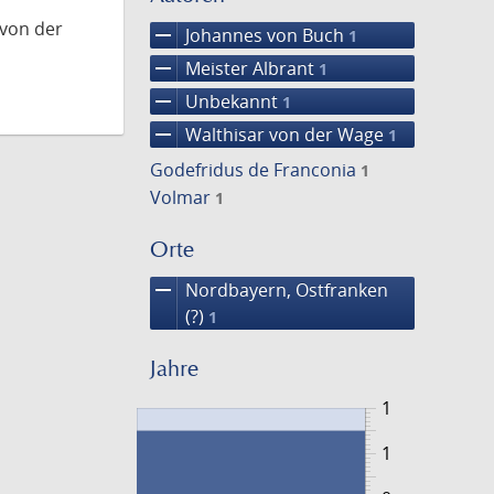
 von der
remove
Johannes von Buch
1
remove
Meister Albrant
1
remove
Unbekannt
1
remove
Walthisar von der Wage
1
Godefridus de Franconia
1
Volmar
1
Orte
remove
Nordbayern, Ostfranken
(?)
1
Jahre
1
1