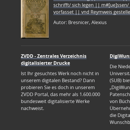
schrifft/ sich legen || m#[ue]ssen/
vorfasset || vnd Reymweis gestel
Autor: Bresnicer, Alexius
ZVDD - Zentrales Verzeichnis
DigiWun
digitalisierter Drucke
Die Nied
Ist Ihr gesuchtes Werk noch nicht in
Universit
unserem digitalen Bestand? Dann
(SUB) bie
probieren Sie es doch in unserem
„DigiWun
ZVDD Portal, das mehr als 1.600.000
Patenscha
bundesweit digitalisierte Werke
von Büch
nachweist.
Übernehm
die Digit
Wunschb