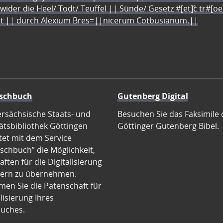
 wider die Heel/ Todt/ Teuffel || Sünde/ Gesetz #[et]c̃ tr#[o
let || durch Alexium Bres=||nicerum Cotbusianum.||
schbuch
Gutenberg Digital
ersächsische Staats- und
Besuchen Sie das Faksimile 
ätsbibliothek Göttingen
Göttinger Gutenberg Bibel.
tet mit dem Service
schbuch” die Möglichkeit,
ften für die Digitalisierung
ern zu übernehmen.
en Sie die Patenschaft für
alisierung Ihres
uches.