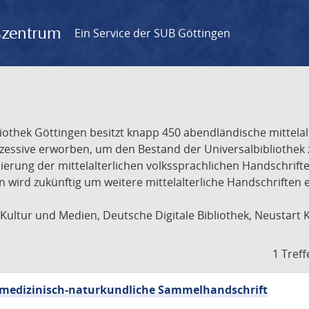
gszentrum
Ein Service der SUB Göttingen
liothek Göttingen besitzt knapp 450 abendländische mittela
ukzessive erworben, um den Bestand der Universalbibliothe
lisierung der mittelalterlichen volkssprachlichen Handschri
ion wird zukünftig um weitere mittelalterliche Handschriften
ultur und Medien, Deutsche Digitale Bibliothek, Neustart 
1 Treff
sch-medizinisch-naturkundliche Sammelhandschrift