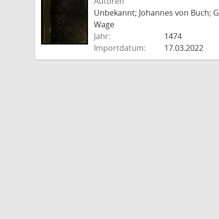
Autoren
Unbekannt; Johannes von Buch; Go
Wage
Jahr:
1474
Importdatum:
17.03.2022