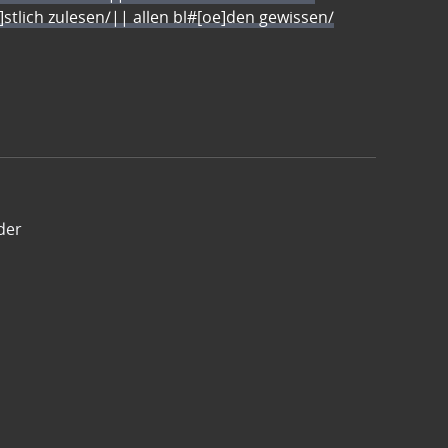
e]stlich zulesen/|| allen bl#[oe]den gewissen/
der