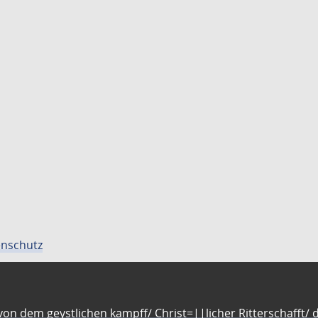
nschutz
n dem geystlichen kampff/ Christ=||licher Ritterschafft/ da