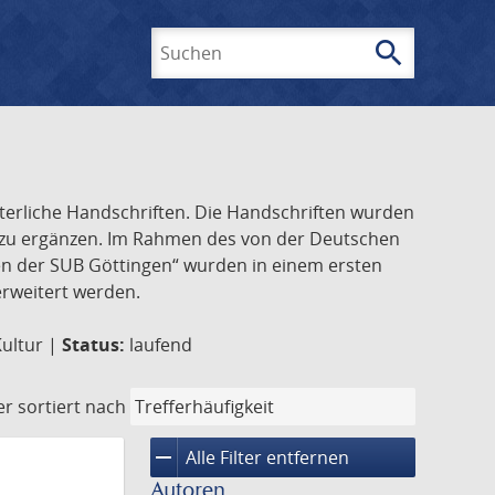
search
Suchen
lterliche Handschriften. Die Handschriften wurden
k zu ergänzen. Im Rahmen des von der Deutschen
ften der SUB Göttingen“ wurden in einem ersten
 erweitert werden.
Kultur |
Status:
laufend
er
sortiert nach
remove
Alle Filter entfernen
Autoren