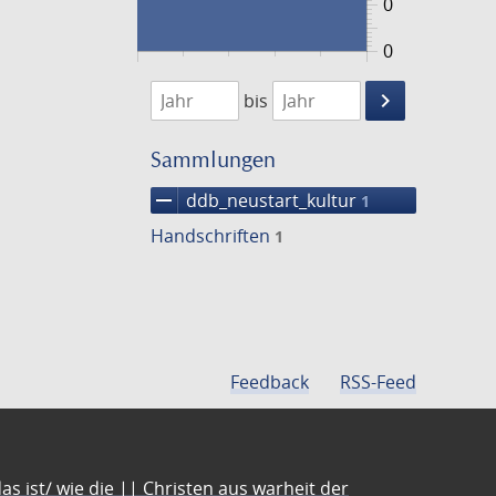
0
0
1474
1475
keyboard_arrow_right
bis
Suche
einschränke
Sammlungen
remove
ddb_neustart_kultur
1
Handschriften
1
Feedback
RSS-Feed
s ist/ wie die || Christen aus warheit der